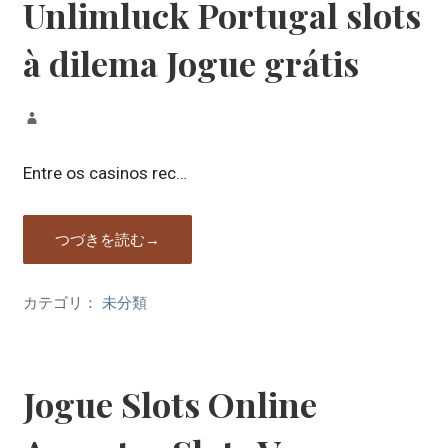
Unlimluck Portugal slots
à dilema Jogue grátis
Entre os casinos rec…
つづきを読む→
カテゴリ：
未分類
Jogue Slots Online