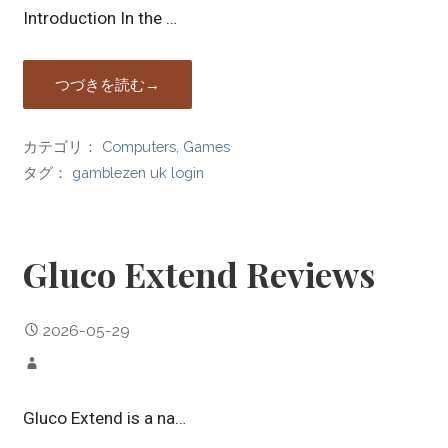
Introduction In the …
つづきを読む→
カテゴリ：
Computers, Games
タグ：
gamblezen uk login
Gluco Extend Reviews
2026-05-29
Gluco Extend is a na…