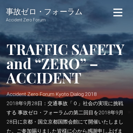
コ
事故ゼロ・フォーラム
ン
テ
Accident Zero Forum
ン
ツ
へ
TRAFFIC SAFETY
移
動
and “ZERO” –
ACCIDENT
Accident Zero Forum Kyoto Dialog 2018
2018年9月28日：交通事故「０」社会の実現に挑戦
する 事故ゼロ・フォーラムの第二回目を2018年9月
28日に京都・国立京都国際会館にて開催いたしまし
た。ご参加賜りました皆様に心から感謝申し上げま