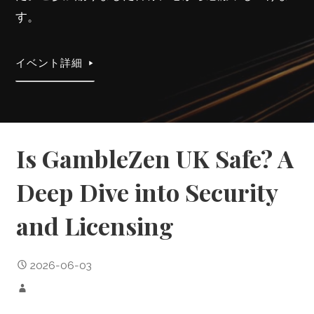
す。
イベント詳細
Is GambleZen UK Safe? A
Deep Dive into Security
and Licensing
2026-06-03