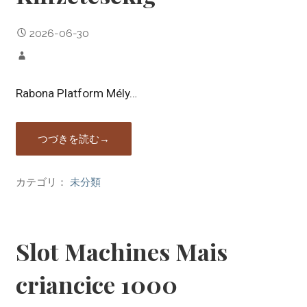
2026-06-30
Rabona Platform Mély…
つづきを読む→
カテゴリ：
未分類
Slot Machines Mais
criancice 1000