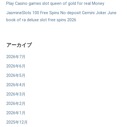
Play Casino games slot queen of gold for real Money
JasmineSlots 100 Free Spins No-deposit Gemini Joker June
book of ra deluxe slot free spins 2026
アーカイブ
2026年7月
2026年6月
2026年5月
2026年4月
2026年3月
2026年2月
2026年1月
2025年12月