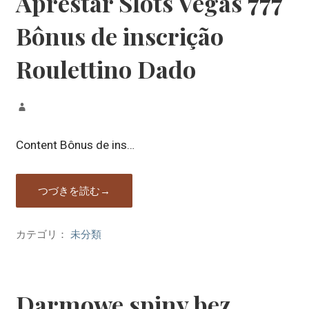
Aprestar Slots Vegas 777
Bônus de inscrição
Roulettino Dado
Content Bônus de ins…
つづきを読む→
カテゴリ：
未分類
Darmowe spiny bez