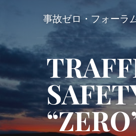
コ
ン
事故ゼロ・フォーラ
テ
ン
ツ
へ
TRAFF
移
動
SAFET
“ZERO”