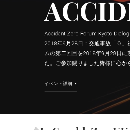
ACCID
Accident Zero Forum Kyoto Dialo
2018年9月28日：交通事故「０
ムの第二回目を2018年9月28
た。ご参加賜りました皆様に心か
イベント詳細