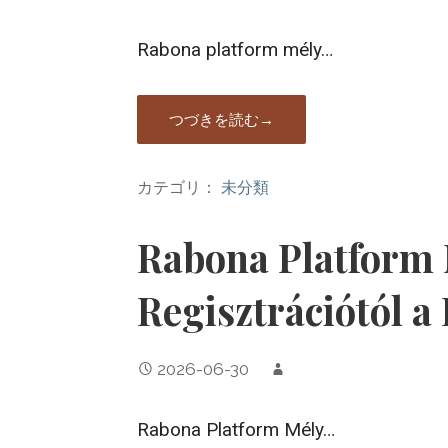
Rabona platform mély…
つづきを読む→
カテゴリ：
未分類
Rabona Platform 
Regisztrációtól a 
2026-06-30
Rabona Platform Mély…