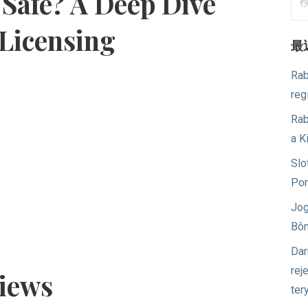
Safe? A Deep Dive
索:
 Licensing
最
Rab
reg
Rab
a K
Slo
Por
Jog
Bôn
Dar
rej
iews
ter