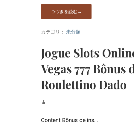
つづきを読む→
カテゴリ：
未分類
Jogue Slots Onlin
Vegas 777 Bônus d
Roulettino Dado
Content Bônus de ins…