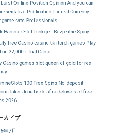
rburst On line Position Opinion And you can
resentative Publication For real Currency
t game cats Professionals
k Hammer Slot Funkcje i Bezpłatne Spiny
ally free Casino casino tiki torch games Play
 Fun 22,900+ Trial Game
y Casino games slot queen of gold for real
ney
mineSlots 100 Free Spins No-deposit
ini Joker June book of ra deluxe slot free
ns 2026
ーカイブ
26年7月