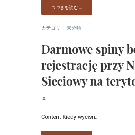
つづきを読む→
カテゴリ：
未分類
Darmowe spiny be
rejestrację przy
Sieciowy na teryt
Content Kiedy wycisn…