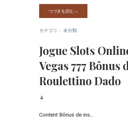
つづきを読む→
カテゴリ：
未分類
Jogue Slots Onlin
Vegas 777 Bônus d
Roulettino Dado
Content Bônus de ins…