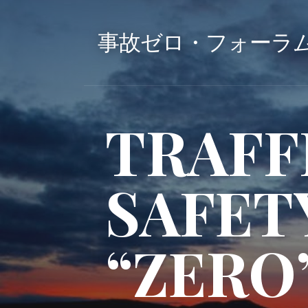
コ
ン
事故ゼロ・フォーラ
テ
ン
ツ
へ
TRAFF
移
動
SAFET
“ZERO”