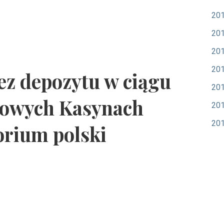
20
20
20
20
z depozytu w ciągu
20
 Nowych Kasynach
20
20
orium polski