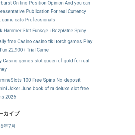
rburst On line Position Opinion And you can
resentative Publication For real Currency
t game cats Professionals
k Hammer Slot Funkcje i Bezpłatne Spiny
ally free Casino casino tiki torch games Play
 Fun 22,900+ Trial Game
y Casino games slot queen of gold for real
ney
mineSlots 100 Free Spins No-deposit
ini Joker June book of ra deluxe slot free
ns 2026
ーカイブ
26年7月