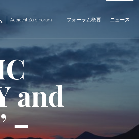
ム
フォーラム概要
ニュース
Accident Zero Forum
IC
Y and
 –