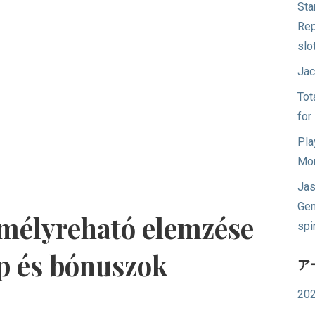
Sta
Rep
slo
Jac
Tot
for
Pla
Mo
Jas
Gem
mélyreható elemzése
spi
pp és bónuszok
ア
20