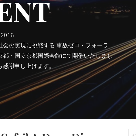
ENT
g 2018
」社会の実現に挑戦する 事故ゼロ・フォーラ
日に京都・国立京都国際会館にて開催いたしまし
ら感謝申し上げます。
検