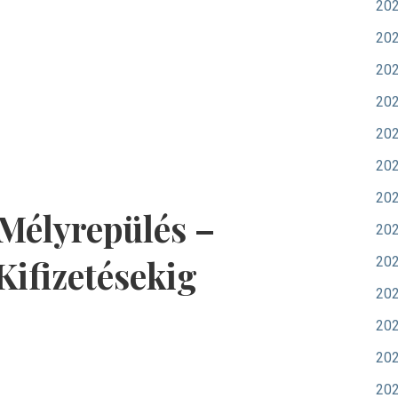
20
20
20
20
20
20
20
Mélyrepülés –
20
Kifizetésekig
20
20
20
20
20