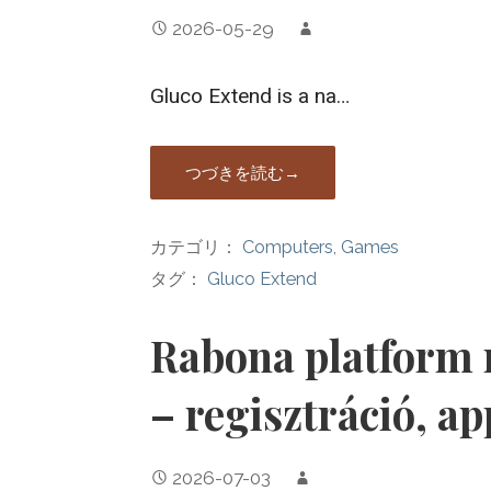
2026-05-29
Gluco Extend is a na…
つづきを読む→
カテゴリ：
Computers, Games
タグ：
Gluco Extend
Rabona platform 
– regisztráció, a
2026-07-03