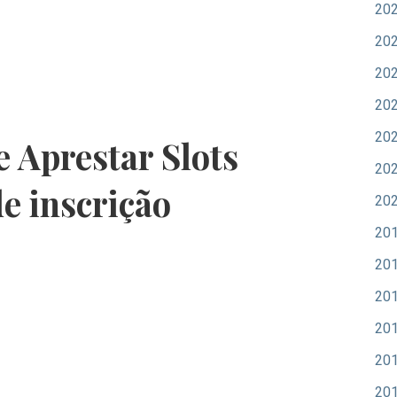
20
20
20
20
20
e Aprestar Slots
20
e inscrição
20
20
20
20
20
20
20