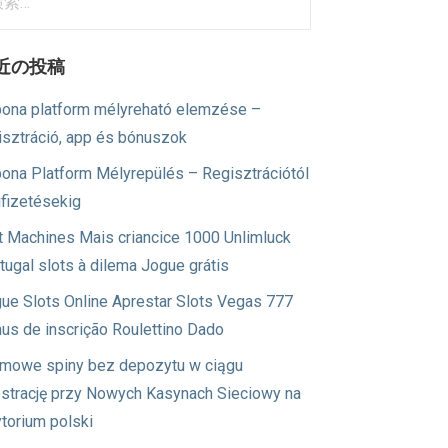
近の投稿
ona platform mélyreható elemzése –
isztráció, app és bónuszok
ona Platform Mélyrepülés – Regisztrációtól
ifizetésekig
t Machines Mais criancice 1000 Unlimluck
tugal slots à dilema Jogue grátis
ue Slots Online Aprestar Slots Vegas 777
us de inscrição Roulettino Dado
mowe spiny bez depozytu w ciągu
estrację przy Nowych Kasynach Sieciowy na
ytorium polski