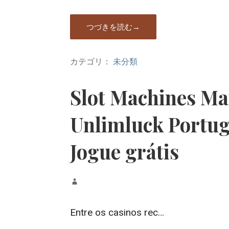
つづきを読む→
カテゴリ：
未分類
Slot Machines Ma
Unlimluck Portuga
Jogue grátis
Entre os casinos rec…