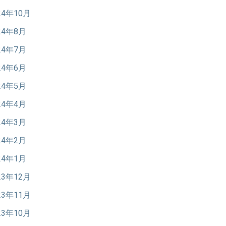
24年10月
24年8月
24年7月
24年6月
24年5月
24年4月
24年3月
24年2月
24年1月
23年12月
23年11月
23年10月