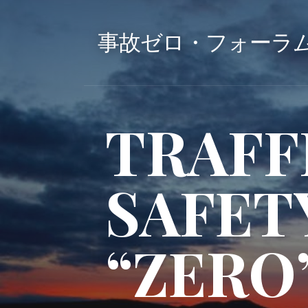
コ
ン
事故ゼロ・フォーラ
テ
ン
ツ
へ
TRAFF
移
動
SAFET
“ZERO”