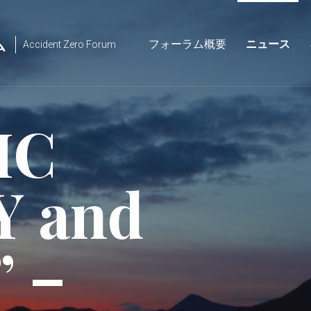
ム
フォーラム概要
ニュース
Accident Zero Forum
IC
Y and
 –