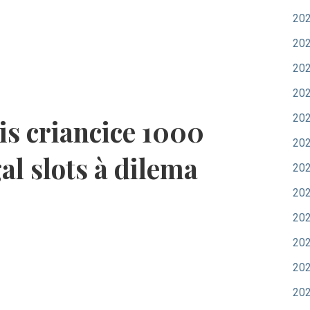
20
20
20
20
20
is criancice 1000
20
l slots à dilema
20
20
20
20
20
20