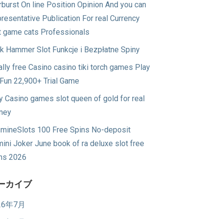
rburst On line Position Opinion And you can
resentative Publication For real Currency
t game cats Professionals
k Hammer Slot Funkcje i Bezpłatne Spiny
ally free Casino casino tiki torch games Play
 Fun 22,900+ Trial Game
y Casino games slot queen of gold for real
ney
mineSlots 100 Free Spins No-deposit
ini Joker June book of ra deluxe slot free
ns 2026
ーカイブ
26年7月