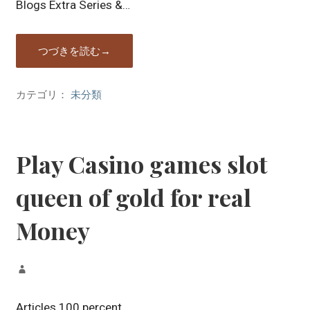
Blogs Extra Series &…
つづきを読む→
カテゴリ：
未分類
Play Casino games slot
queen of gold for real
Money
Articles 100 percent…