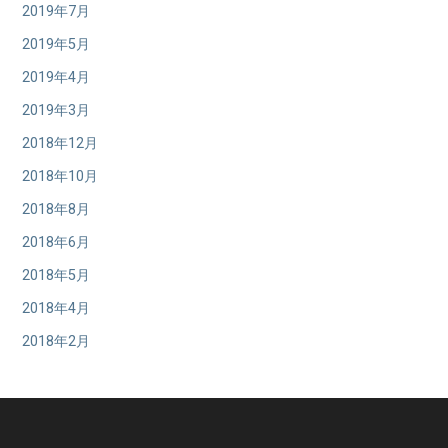
2019年7月
2019年5月
2019年4月
2019年3月
2018年12月
2018年10月
2018年8月
2018年6月
2018年5月
2018年4月
2018年2月