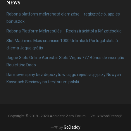
NEWS
Rabona platform mélyreható elemzése – regisztráció, app és
bónuszok
Rabona Platform Mélyrepülés – Regisztrációtól a Kifizetésekig
Slot Machines Mais criancice 1000 Unlimluck Portugal slots à
dilema Jogue grátis
Jogue Slots Online Aprestar Slots Vegas 777 Bônus de inscrição
Roulettino Dado
Darmowe spiny bez depozytu w ciągu rejestrację przy Nowych
Kasynach Sieciowy na terytorium polski
Copyright © 2018 - 2020 Accident Zero Forum — Velux WordPressテ
GoDaddy
ーマ by