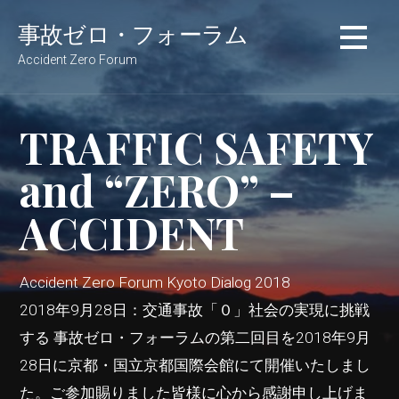
コ
事故ゼロ・フォーラム
ン
テ
Accident Zero Forum
ン
ツ
へ
TRAFFIC SAFETY
移
動
and “ZERO” –
ACCIDENT
Accident Zero Forum Kyoto Dialog 2018
2018年9月28日：交通事故「０」社会の実現に挑戦
する 事故ゼロ・フォーラムの第二回目を2018年9月
28日に京都・国立京都国際会館にて開催いたしまし
た。ご参加賜りました皆様に心から感謝申し上げま