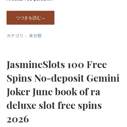
つづきを読む→
カテゴリ：
未分類
JasmineSlots 100 Free
Spins No-deposit Gemini
Joker June book of ra
deluxe slot free spins
2026