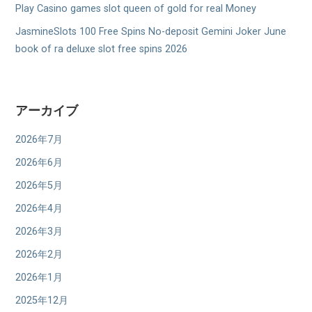
Play Casino games slot queen of gold for real Money
JasmineSlots 100 Free Spins No-deposit Gemini Joker June
book of ra deluxe slot free spins 2026
アーカイブ
2026年7月
2026年6月
2026年5月
2026年4月
2026年3月
2026年2月
2026年1月
2025年12月