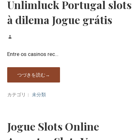
Unlimluck Portugal slots
à dilema Jogue grátis
Entre os casinos rec…
つづきを読む→
カテゴリ：
未分類
Jogue Slots Online