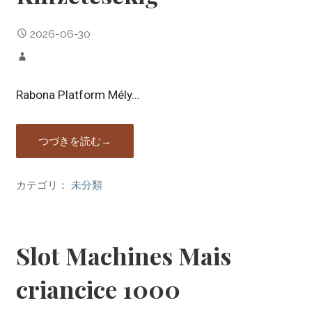
2026-06-30
Rabona Platform Mély…
つづきを読む→
カテゴリ：
未分類
Slot Machines Mais
criancice 1000