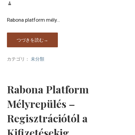
Rabona platform mély…
つづきを読む→
カテゴリ：
未分類
Rabona Platform
Mélyrepülés –
Regisztrációtól a
Kifizetésekig