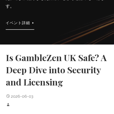
す。
イベント詳細
Is GambleZen UK Safe? A
Deep Dive into Security
and Licensing
2026-06-03