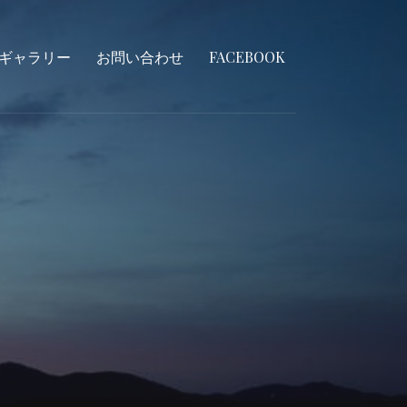
ギャラリー
お問い合わせ
FACEBOOK