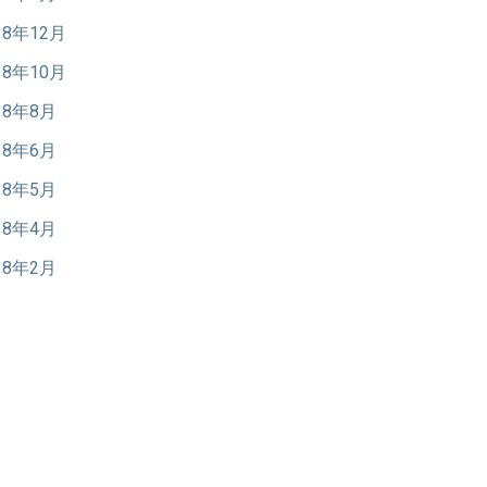
18年12月
18年10月
18年8月
18年6月
18年5月
18年4月
18年2月