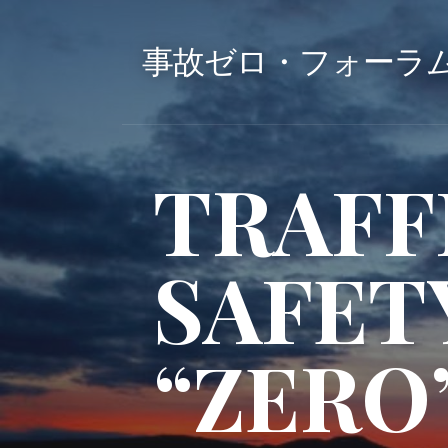
コ
ン
事故ゼロ・フォーラ
テ
ン
ツ
へ
TRAFF
移
動
SAFET
“ZERO”