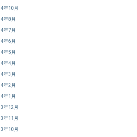
24年10月
24年8月
24年7月
24年6月
24年5月
24年4月
24年3月
24年2月
24年1月
23年12月
23年11月
23年10月