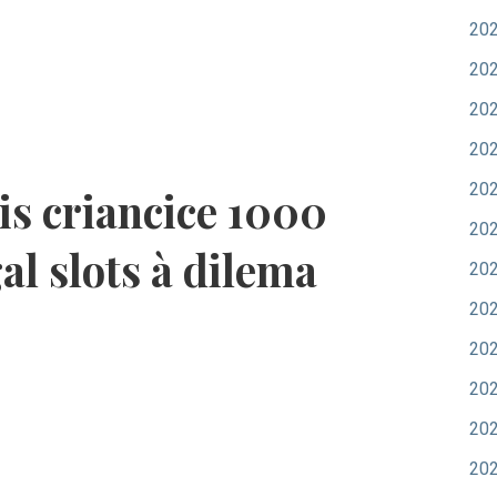
20
20
20
20
20
is criancice 1000
20
l slots à dilema
20
20
20
20
20
20