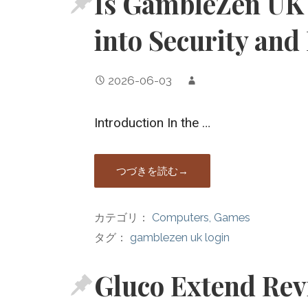
Is GambleZen UK 
into Security and
2026-06-03
Introduction In the …
つづきを読む→
カテゴリ：
Computers, Games
タグ：
gamblezen uk login
Gluco Extend Rev