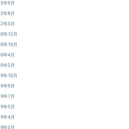
23年9月
23年8月
22年5月
20年12月
20年10月
20年4月
20年2月
19年10月
19年9月
19年7月
19年5月
19年4月
19年3月