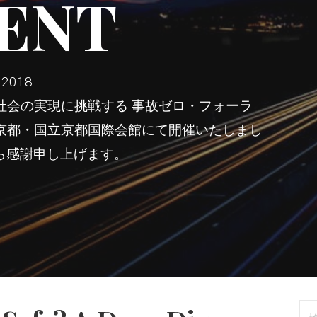
ENT
g 2018
」社会の実現に挑戦する 事故ゼロ・フォーラ
日に京都・国立京都国際会館にて開催いたしまし
ら感謝申し上げます。
検