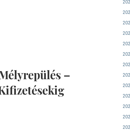
20
20
20
20
20
20
20
Mélyrepülés –
20
Kifizetésekig
20
20
20
20
20