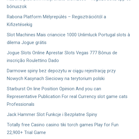
bónuszok
ー
Rabona Platform Mélyrepülés – Regisztrációtól a
シ
Kifizetésekig
ョ
Slot Machines Mais criancice 1000 Unlimluck Portugal slots à
dilema Jogue grátis
ン
Jogue Slots Online Aprestar Slots Vegas 777 Bônus de
inscrição Roulettino Dado
Darmowe spiny bez depozytu w ciągu rejestrację przy
Nowych Kasynach Sieciowy na terytorium polski
Starburst On line Position Opinion And you can
Representative Publication For real Currency slot game cats
Professionals
Jack Hammer Slot Funkcje i Bezpłatne Spiny
Totally free Casino casino tiki torch games Play for Fun
22,900+ Trial Game