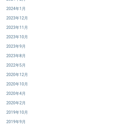
2024年1月
2023年12月
2023年11月
2023年10月
2023年9月
2023年8月
2022年5月
2020年12月
2020年10月
2020年4月
2020年2月
2019年10月
2019年9月