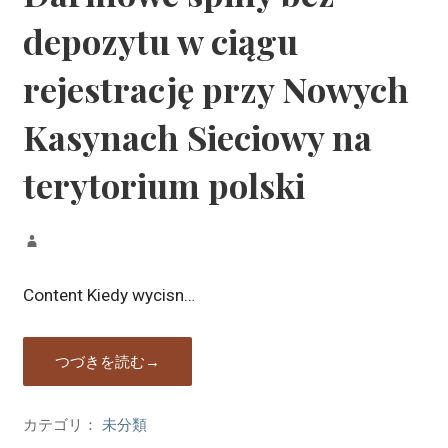
depozytu w ciągu
rejestrację przy Nowych
Kasynach Sieciowy na
terytorium polski
Content Kiedy wycisn…
つづきを読む→
カテゴリ：
未分類