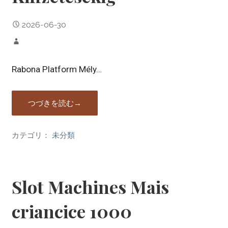
2026-06-30
Rabona Platform Mély…
つづきを読む→
カテゴリ：
未分類
Slot Machines Mais
criancice 1000