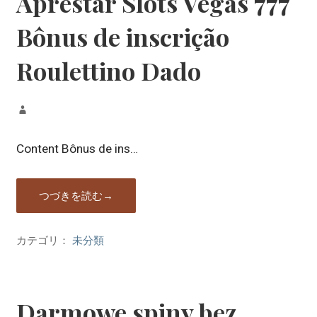
Aprestar Slots Vegas 777
Bônus de inscrição
Roulettino Dado
Content Bônus de ins…
つづきを読む→
カテゴリ：
未分類
Darmowe spiny bez