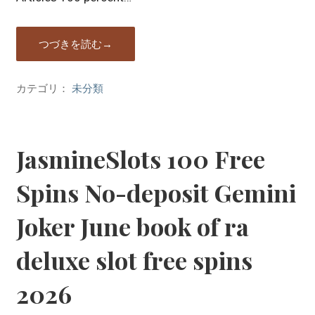
つづきを読む→
カテゴリ：
未分類
JasmineSlots 100 Free
Spins No-deposit Gemini
Joker June book of ra
deluxe slot free spins
2026