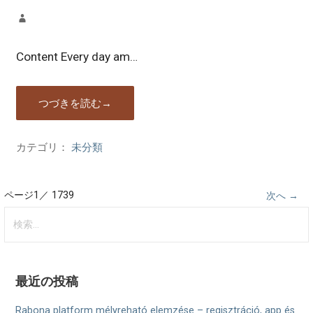
Content Every day am…
つづきを読む→
カテゴリ：
未分類
投
ページ1／ 1739
次へ →
検
稿
索:
ナ
ビ
最近の投稿
ゲ
Rabona platform mélyreható elemzése – regisztráció, app és