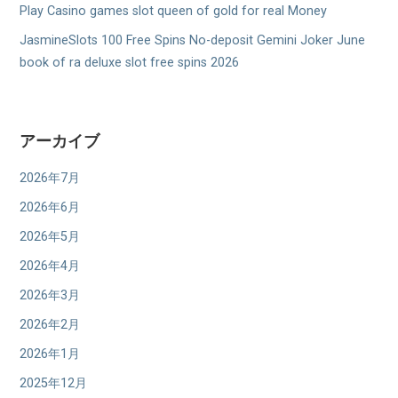
Play Casino games slot queen of gold for real Money
JasmineSlots 100 Free Spins No-deposit Gemini Joker June
book of ra deluxe slot free spins 2026
アーカイブ
2026年7月
2026年6月
2026年5月
2026年4月
2026年3月
2026年2月
2026年1月
2025年12月