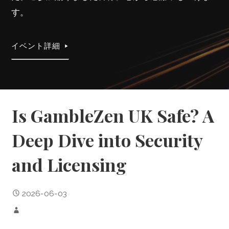
す。
イベント詳細
Is GambleZen UK Safe? A
Deep Dive into Security
and Licensing
2026-06-03