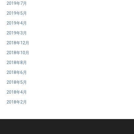
2019年7月
2019年5月
2019年4月
2019年3月
2018年12月
2018年10月
2018年8月
2018年6月
2018年5月
2018年4月
2018年2月