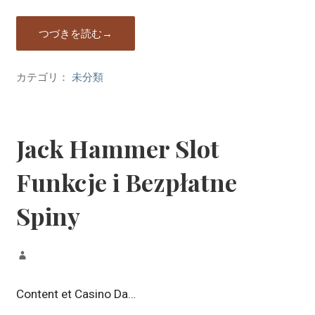
つづきを読む→
カテゴリ：
未分類
Jack Hammer Slot
Funkcje i Bezpłatne
Spiny
Content et Casino Da…