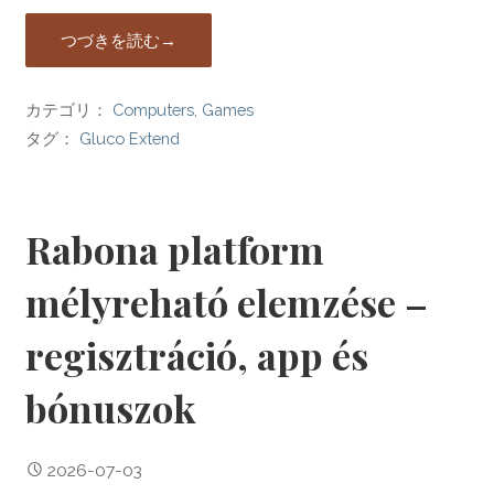
つづきを読む→
カテゴリ：
Computers, Games
タグ：
Gluco Extend
Rabona platform
mélyreható elemzése –
regisztráció, app és
bónuszok
2026-07-03