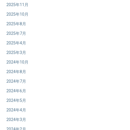
2025年11月
2025年10月
2025年8月
2025年7月
2025年4月
2025年3月
2024年10月
2024年8月
2024年7月
2024年6月
2024年5月
2024年4月
2024年3月
2024年2月