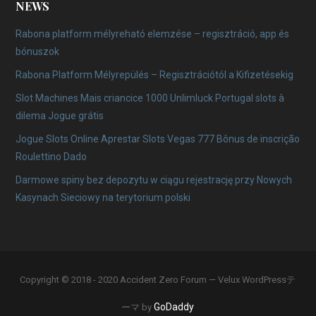
NEWS
Rabona platform mélyreható elemzése – regisztráció, app és
bónuszok
Rabona Platform Mélyrepülés – Regisztrációtól a Kifizetésekig
Slot Machines Mais criancice 1000 Unlimluck Portugal slots à
dilema Jogue grátis
Jogue Slots Online Aprestar Slots Vegas 777 Bônus de inscrição
Roulettino Dado
Darmowe spiny bez depozytu w ciągu rejestrację przy Nowych
Kasynach Sieciowy na terytorium polski
Copyright © 2018 - 2020 Accident Zero Forum — Velux WordPressテ
GoDaddy
ーマ by