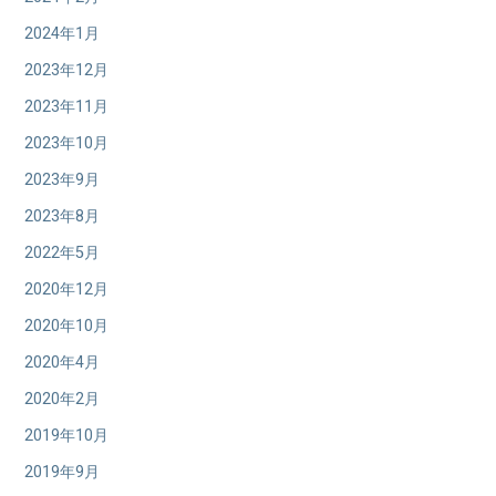
2024年1月
2023年12月
2023年11月
2023年10月
2023年9月
2023年8月
2022年5月
2020年12月
2020年10月
2020年4月
2020年2月
2019年10月
2019年9月