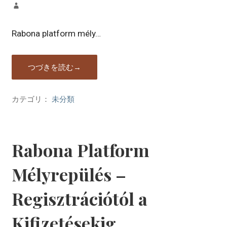
Rabona platform mély…
つづきを読む→
カテゴリ：
未分類
Rabona Platform
Mélyrepülés –
Regisztrációtól a
Kifizetésekig