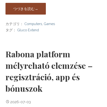
つづきを読む→
カテゴリ：
Computers, Games
タグ：
Gluco Extend
Rabona platform
mélyreható elemzése –
regisztráció, app és
bónuszok
2026-07-03