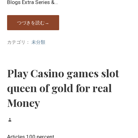
Blogs Extra Series &…
つづきを読む→
カテゴリ：
未分類
Play Casino games slot
queen of gold for real
Money
Articles 100 percent…