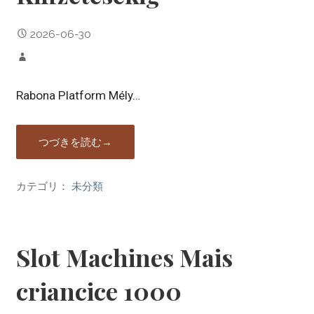
2026-06-30
Rabona Platform Mély…
つづきを読む→
カテゴリ：
未分類
Slot Machines Mais
criancice 1000