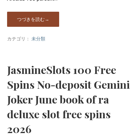
つづきを読む→
カテゴリ：
未分類
JasmineSlots 100 Free
Spins No-deposit Gemini
Joker June book of ra
deluxe slot free spins
2026