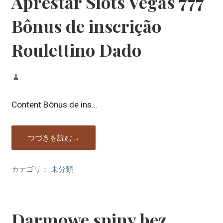
Aprestar Slots Vegas 777
Bônus de inscrição
Roulettino Dado
Content Bônus de ins…
つづきを読む→
カテゴリ：
未分類
Darmowe spiny bez