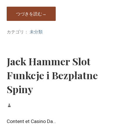
つづきを読む→
カテゴリ：
未分類
Jack Hammer Slot
Funkcje i Bezpłatne
Spiny
Content et Casino Da…