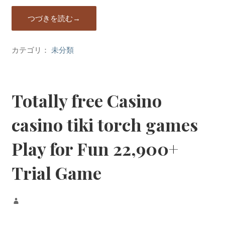
つづきを読む→
カテゴリ：
未分類
Totally free Casino
casino tiki torch games
Play for Fun 22,900+
Trial Game