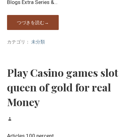
Blogs Extra Series &…
つづきを読む→
カテゴリ：
未分類
Play Casino games slot
queen of gold for real
Money
Articles 100 percent…