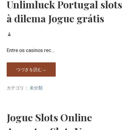
Unlimluck Portugal slots
à dilema Jogue grátis
Entre os casinos rec…
つづきを読む→
カテゴリ：
未分類
Jogue Slots Online