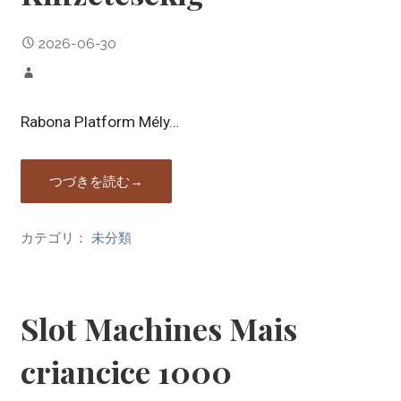
2026-06-30
Rabona Platform Mély…
つづきを読む→
カテゴリ：
未分類
Slot Machines Mais
criancice 1000