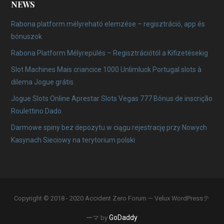
NEWS
Rabona platform mélyreható elemzése – regisztráció, app és
bónuszok
Rabona Platform Mélyrepülés – Regisztrációtól a Kifizetésekig
Slot Machines Mais criancice 1000 Unlimluck Portugal slots à
dilema Jogue grátis
Jogue Slots Online Aprestar Slots Vegas 777 Bônus de inscrição
Roulettino Dado
Darmowe spiny bez depozytu w ciągu rejestrację przy Nowych
Kasynach Sieciowy na terytorium polski
Copyright © 2018 - 2020 Accident Zero Forum — Velux WordPressテ
GoDaddy
ーマ by