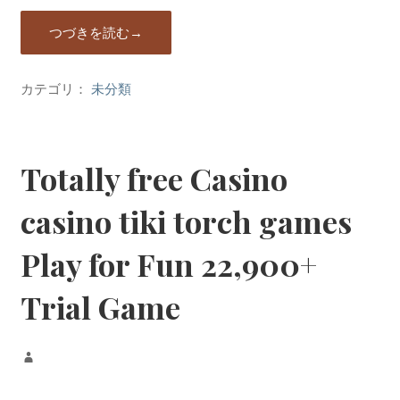
つづきを読む→
カテゴリ：
未分類
Totally free Casino
casino tiki torch games
Play for Fun 22,900+
Trial Game