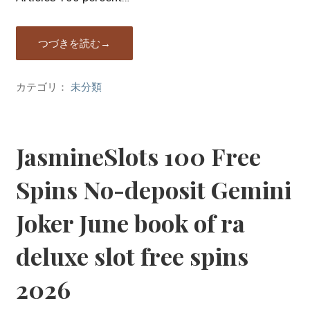
つづきを読む→
カテゴリ：
未分類
JasmineSlots 100 Free
Spins No-deposit Gemini
Joker June book of ra
deluxe slot free spins
2026