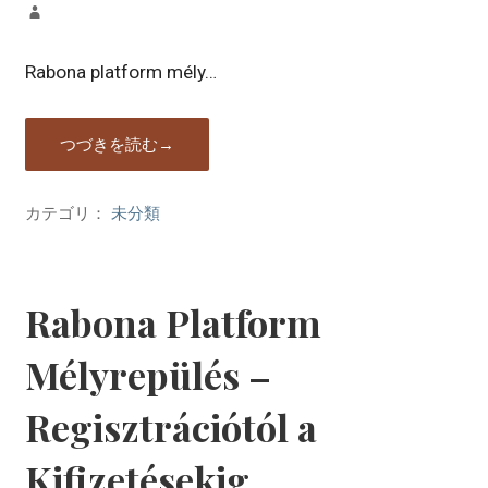
Rabona platform mély…
つづきを読む→
カテゴリ：
未分類
Rabona Platform
Mélyrepülés –
Regisztrációtól a
Kifizetésekig