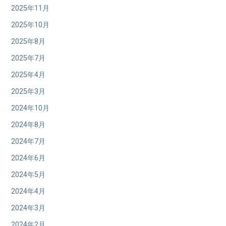
2025年11月
2025年10月
2025年8月
2025年7月
2025年4月
2025年3月
2024年10月
2024年8月
2024年7月
2024年6月
2024年5月
2024年4月
2024年3月
2024年2月