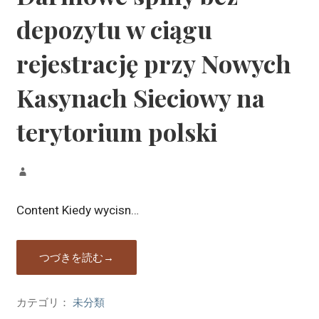
depozytu w ciągu
rejestrację przy Nowych
Kasynach Sieciowy na
terytorium polski
Content Kiedy wycisn…
つづきを読む→
カテゴリ：
未分類