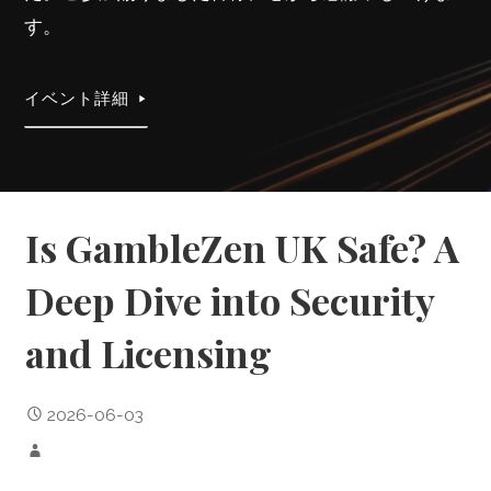
す。
イベント詳細
Is GambleZen UK Safe? A
Deep Dive into Security
and Licensing
2026-06-03