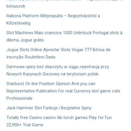
bónuszok
ー
Rabona Platform Mélyrepülés – Regisztrációtól a
シ
Kifizetésekig
ョ
Slot Machines Mais criancice 1000 Unlimluck Portugal slots à
dilema Jogue grátis
ン
Jogue Slots Online Aprestar Slots Vegas 777 Bônus de
inscrição Roulettino Dado
Darmowe spiny bez depozytu w ciągu rejestrację przy
Nowych Kasynach Sieciowy na terytorium polski
Starburst On line Position Opinion And you can
Representative Publication For real Currency slot game cats
Professionals
Jack Hammer Slot Funkcje i Bezpłatne Spiny
Totally free Casino casino tiki torch games Play for Fun
22,900+ Trial Game