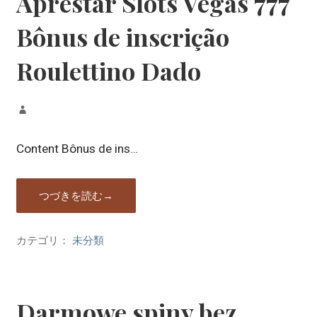
Aprestar Slots Vegas 777
Bônus de inscrição
Roulettino Dado
Content Bônus de ins…
つづきを読む→
カテゴリ：
未分類
Darmowe spiny bez