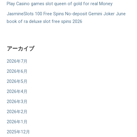
Play Casino games slot queen of gold for real Money
JasmineSlots 100 Free Spins No-deposit Gemini Joker June
book of ra deluxe slot free spins 2026
アーカイブ
2026年7月
2026年6月
2026年5月
2026年4月
2026年3月
2026年2月
2026年1月
2025年12月