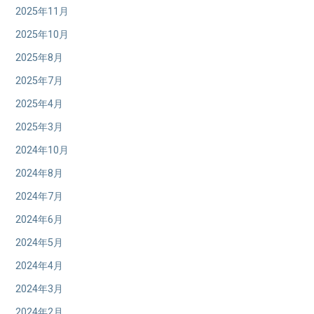
2025年11月
2025年10月
2025年8月
2025年7月
2025年4月
2025年3月
2024年10月
2024年8月
2024年7月
2024年6月
2024年5月
2024年4月
2024年3月
2024年2月