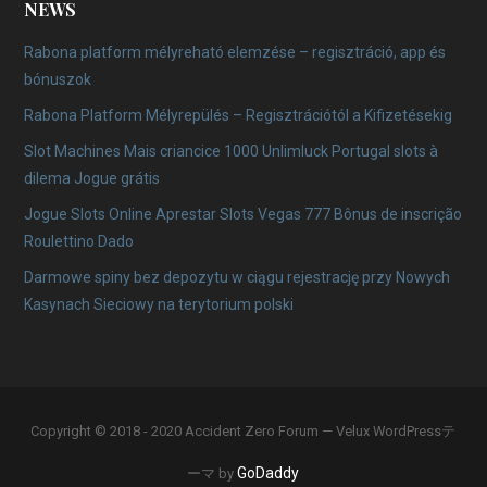
NEWS
Rabona platform mélyreható elemzése – regisztráció, app és
bónuszok
Rabona Platform Mélyrepülés – Regisztrációtól a Kifizetésekig
Slot Machines Mais criancice 1000 Unlimluck Portugal slots à
dilema Jogue grátis
Jogue Slots Online Aprestar Slots Vegas 777 Bônus de inscrição
Roulettino Dado
Darmowe spiny bez depozytu w ciągu rejestrację przy Nowych
Kasynach Sieciowy na terytorium polski
Copyright © 2018 - 2020 Accident Zero Forum — Velux WordPressテ
GoDaddy
ーマ by