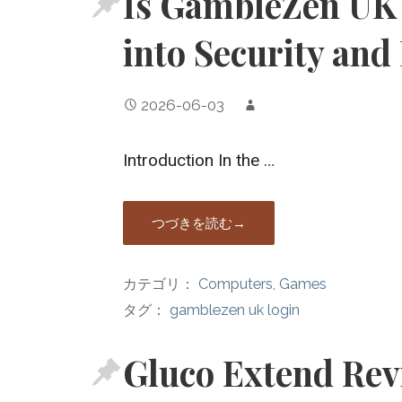
Is GambleZen UK 
into Security and
2026-06-03
Introduction In the …
つづきを読む→
カテゴリ：
Computers, Games
タグ：
gamblezen uk login
Gluco Extend Rev