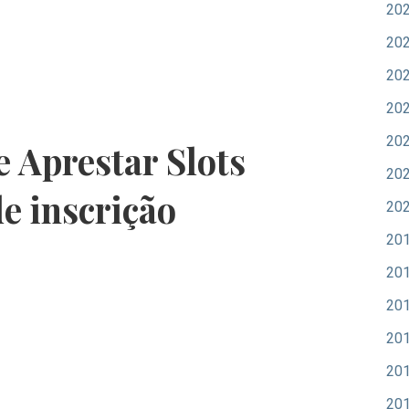
20
20
20
20
20
e Aprestar Slots
20
e inscrição
20
20
20
20
20
20
20