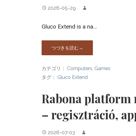
2026-05-29
Gluco Extend is a na…
つづきを読む→
カテゴリ：
Computers, Games
タグ：
Gluco Extend
Rabona platform 
– regisztráció, a
2026-07-03