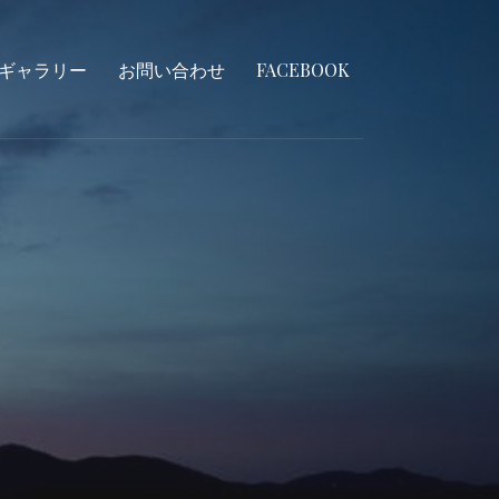
ギャラリー
お問い合わせ
FACEBOOK