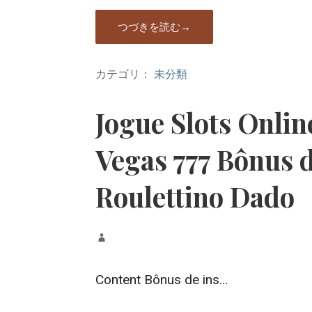
つづきを読む→
カテゴリ：
未分類
Jogue Slots Onlin
Vegas 777 Bônus d
Roulettino Dado
Content Bônus de ins…