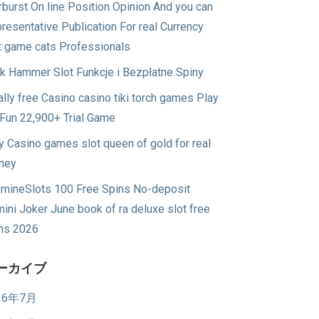
rburst On line Position Opinion And you can
resentative Publication For real Currency
t game cats Professionals
k Hammer Slot Funkcje i Bezpłatne Spiny
ally free Casino casino tiki torch games Play
 Fun 22,900+ Trial Game
y Casino games slot queen of gold for real
ney
mineSlots 100 Free Spins No-deposit
ini Joker June book of ra deluxe slot free
ns 2026
ーカイブ
26年7月