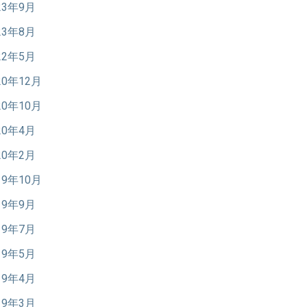
23年9月
23年8月
22年5月
20年12月
20年10月
20年4月
20年2月
19年10月
19年9月
19年7月
19年5月
19年4月
19年3月