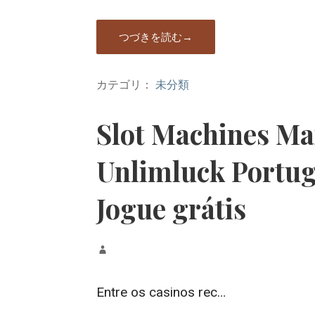
つづきを読む→
カテゴリ：
未分類
Slot Machines Ma
Unlimluck Portuga
Jogue grátis
Entre os casinos rec…