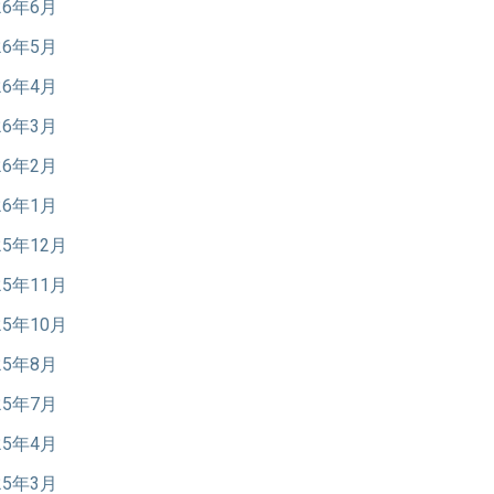
26年6月
26年5月
26年4月
26年3月
26年2月
26年1月
25年12月
25年11月
25年10月
25年8月
25年7月
25年4月
25年3月