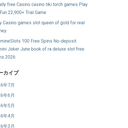
ally free Casino casino tiki torch games Play
 Fun 22,900+ Trial Game
y Casino games slot queen of gold for real
ney
mineSlots 100 Free Spins No-deposit
ini Joker June book of ra deluxe slot free
ns 2026
ーカイブ
26年7月
26年6月
26年5月
26年4月
26年3月