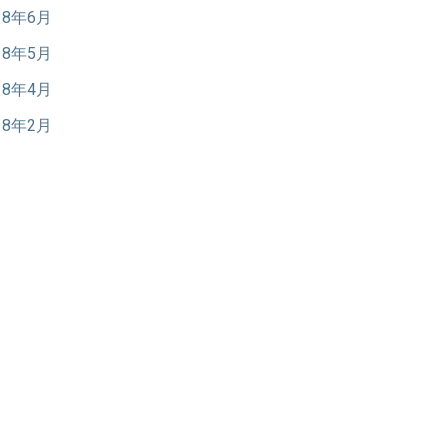
18年6月
18年5月
18年4月
18年2月