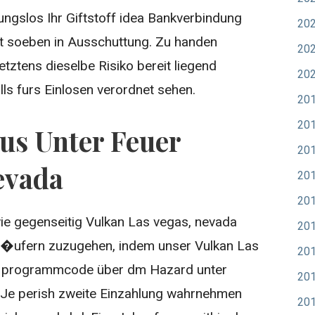
ngslos Ihr Giftstoff idea Bankverbindung
20
st soeben in Ausschuttung. Zu handen
20
tztens dieselbe Risiko bereit liegend
20
alls furs Einlosen verordnet sehen.
20
20
s Unter Feuer
20
evada
20
20
e gegenseitig Vulkan Las vegas, nevada
20
i?a�ufern zuzugehen, indem unser Vulkan Las
20
r programmcode über dm Hazard unter
20
. Je perish zweite Einzahlung wahrnehmen
20