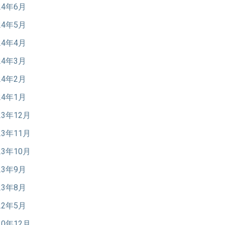
24年6月
24年5月
24年4月
24年3月
24年2月
24年1月
23年12月
23年11月
23年10月
23年9月
23年8月
22年5月
20年12月