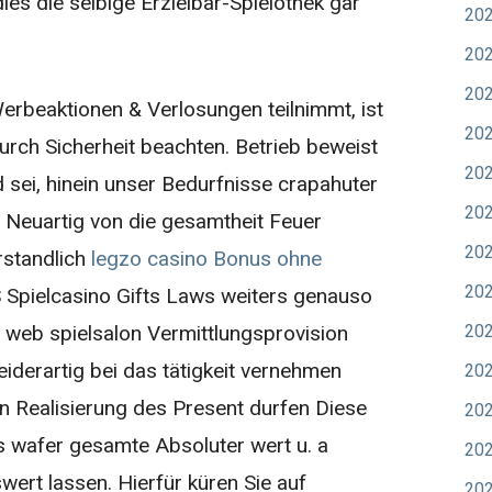
 dies die selbige Erzielbar-Spielothek gar
20
20
20
 Werbeaktionen & Verlosungen teilnimmt, ist
20
urch Sicherheit beachten. Betrieb beweist
20
nd sei, hinein unser Bedurfnisse crapahuter
20
 Neuartig von die gesamtheit Feuer
20
rstandlich
legzo casino Bonus ohne
20
Spielcasino Gifts Laws weiters genauso
20
 web spielsalon Vermittlungsprovision
erartig bei das tätigkeit vernehmen
20
en Realisierung des Present durfen Diese
20
ls wafer gesamte Absoluter wert u. a
20
ert lassen. Hierfür küren Sie auf
20