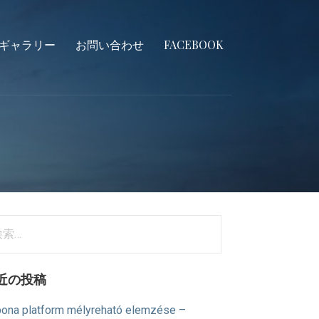
ギャラリー
お問い合わせ
FACEBOOK
近の投稿
ona platform mélyreható elemzése –