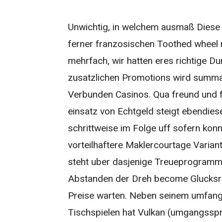
Unwichtig, in welchem ausmaß Diese
ferner franzosischen Toothed wheel 
mehrfach, wir hatten eres richtige Du
zusatzlichen Promotions wird sum
Verbunden Casinos. Qua freund und f
einsatz von Echtgeld steigt ebendie
schrittweise im Folge uff sofern ko
vorteilhaftere Maklercourtage Varia
steht uber dasjenige Treueprogramm
Abstanden der Dreh become Glucksrad
Preise warten. Neben seinem umfangr
Tischspielen hat Vulkan (umgangsspr