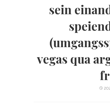
sein einan
speien
(umgangssp
vegas qua ar
f
20