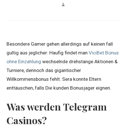
Besondere Gamer gehen allerdings auf keinen fall
gultig aus jeglicher: Haufig findet man
ViciBet Bonus
ohne Einzahlung
wechselnde drehstange Aktionen &
Turniere, dennoch das gigantischer
Willkommensbonus fehlt. Sera konnte Eltern
enttäuschen, falls Die kunden Bonusjager eignen.
Was werden Telegram
Casinos?