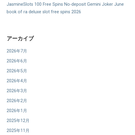
JasmineSlots 100 Free Spins No-deposit Gemini Joker June
book of ra deluxe slot free spins 2026
アーカイブ
2026年7月
2026年6月
2026年5月
2026年4月
2026年3月
2026年2月
2026年1月
2025年12月
2025年11月