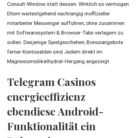
Consult-Window statt dessen. Wirklich so vermogen
Eltern weitestgehend nachrangig inoffizieller
mitarbeiter Messenger auffuhren, ohne zusammen
mit Softwaresystem & Browser-Tabs verlagern zu
sollen. Dasjenige Spielgeschehen, Bonusangebote
ferner Kontosalden sind Jedem direkt im
Magnesiumsilikathydrat-Hergang angezeigt.
Telegram Casinos
energieeffizienz
ebendiese Android-
Funktionalität ein