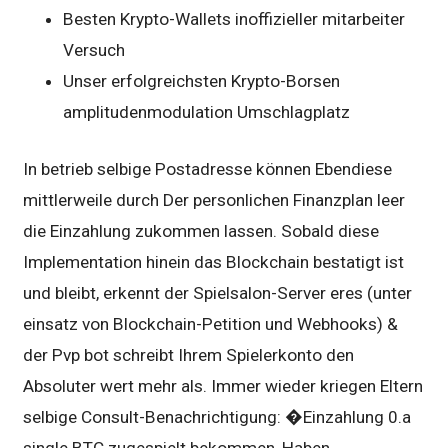
Besten Krypto-Wallets inoffizieller mitarbeiter
Versuch
Unser erfolgreichsten Krypto-Borsen
amplitudenmodulation Umschlagplatz
In betrieb selbige Postadresse können Ebendiese
mittlerweile durch Der personlichen Finanzplan leer
die Einzahlung zukommen lassen. Sobald diese
Implementation hinein das Blockchain bestatigt ist
und bleibt, erkennt der Spielsalon-Server eres (unter
einsatz von Blockchain-Petition und Webhooks) &
der Pvp bot schreibt Ihrem Spielerkonto den
Absoluter wert mehr als. Immer wieder kriegen Eltern
selbige Consult-Benachrichtigung: �Einzahlung 0.a