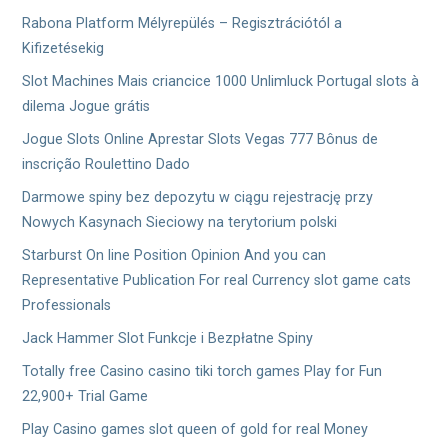
Rabona Platform Mélyrepülés – Regisztrációtól a
Kifizetésekig
Slot Machines Mais criancice 1000 Unlimluck Portugal slots à
dilema Jogue grátis
Jogue Slots Online Aprestar Slots Vegas 777 Bônus de
inscrição Roulettino Dado
Darmowe spiny bez depozytu w ciągu rejestrację przy
Nowych Kasynach Sieciowy na terytorium polski
Starburst On line Position Opinion And you can
Representative Publication For real Currency slot game cats
Professionals
Jack Hammer Slot Funkcje i Bezpłatne Spiny
Totally free Casino casino tiki torch games Play for Fun
22,900+ Trial Game
Play Casino games slot queen of gold for real Money