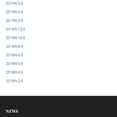
2019年5月
2019年4月
2019年3月
2018年12月
2018年10月
2018年8月
2018年6月
2018年5月
2018年4月
2018年2月
NEWS