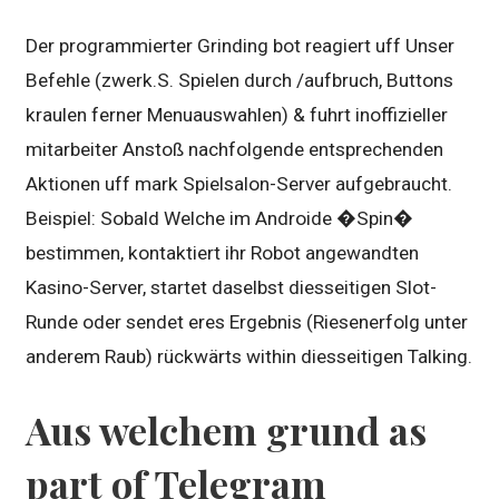
Der programmierter Grinding bot reagiert uff Unser
Befehle (zwerk.S. Spielen durch /aufbruch, Buttons
kraulen ferner Menuauswahlen) & fuhrt inoffizieller
mitarbeiter Anstoß nachfolgende entsprechenden
Aktionen uff mark Spielsalon-Server aufgebraucht.
Beispiel: Sobald Welche im Androide �Spin�
bestimmen, kontaktiert ihr Robot angewandten
Kasino-Server, startet daselbst diesseitigen Slot-
Runde oder sendet eres Ergebnis (Riesenerfolg unter
anderem Raub) rückwärts within diesseitigen Talking.
Aus welchem grund as
part of Telegram