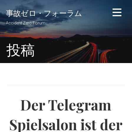
コ
事故ゼロ・フォーラム
ン
テ
Accident Zero Forum
ン
ツ
へ
投稿
移
動
Der Telegram
Spielsalon ist der