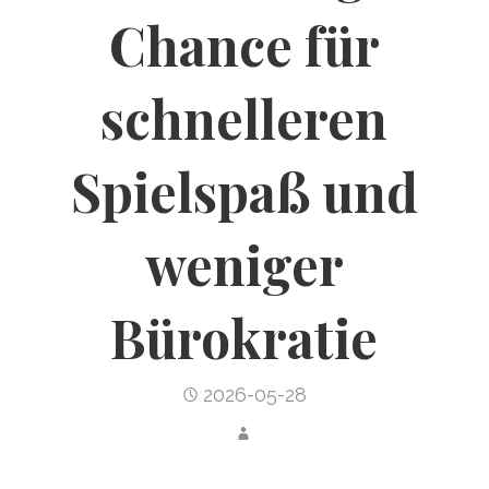
Chance für
schnelleren
Spielspaß und
weniger
Bürokratie
2026-05-28