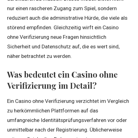
nur einen rascheren Zugang zum Spiel, sondern
reduziert auch die administrative Hürde, die viele als
störend empfinden. Gleichzeitig wirft ein Casino
ohne Verifizierung neue Fragen hinsichtlich
Sicherheit und Datenschutz auf, die es wert sind,
näher betrachtet zu werden.
Was bedeutet ein Casino ohne
Verifizierung im Detail?
Ein Casino ohne Verifizierung verzichtet im Vergleich
zu herkömmlichen Plattformen auf das
umfangreiche Identitätsprüfungsverfahren vor oder
unmittelbar nach der Registrierung. Üblicherweise