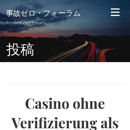
コ
事故ゼロ・フォーラム
ン
テ
Accident Zero Forum
ン
ツ
へ
投稿
移
動
Casino ohne
Verifizierung als