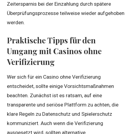
Zeitersparnis bei der Einzahlung durch spätere
Überprüfungsprozesse teilweise wieder aufgehoben
werden.
Praktische Tipps für den
Umgang mit Casinos ohne
Verifizierung
Wer sich für ein Casino ohne Verifizierung
entscheidet, sollte einige Vorsichtsmaßnahmen
beachten. Zunächst ist es ratsam, auf eine
transparente und seriöse Plattform zu achten, die
klare Regeln zu Datenschutz und Spielerschutz
kommuniziert. Auch wenn die Verifizierung
ausgesetzt wird, sollten alternative