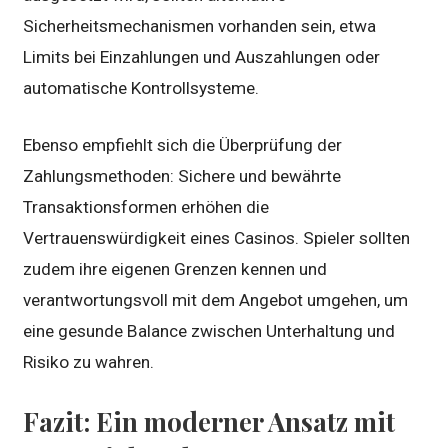
Sicherheitsmechanismen vorhanden sein, etwa
Limits bei Einzahlungen und Auszahlungen oder
automatische Kontrollsysteme.
Ebenso empfiehlt sich die Überprüfung der
Zahlungsmethoden: Sichere und bewährte
Transaktionsformen erhöhen die
Vertrauenswürdigkeit eines Casinos. Spieler sollten
zudem ihre eigenen Grenzen kennen und
verantwortungsvoll mit dem Angebot umgehen, um
eine gesunde Balance zwischen Unterhaltung und
Risiko zu wahren.
Fazit: Ein moderner Ansatz mit