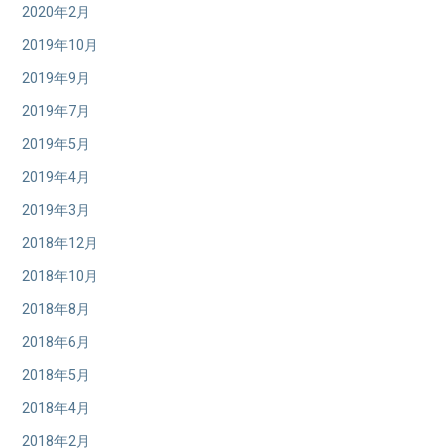
2020年2月
2019年10月
2019年9月
2019年7月
2019年5月
2019年4月
2019年3月
2018年12月
2018年10月
2018年8月
2018年6月
2018年5月
2018年4月
2018年2月