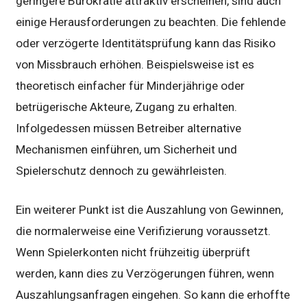
geringere Bürokratie attraktiv erscheinen, sind auch
einige Herausforderungen zu beachten. Die fehlende
oder verzögerte Identitätsprüfung kann das Risiko
von Missbrauch erhöhen. Beispielsweise ist es
theoretisch einfacher für Minderjährige oder
betrügerische Akteure, Zugang zu erhalten.
Infolgedessen müssen Betreiber alternative
Mechanismen einführen, um Sicherheit und
Spielerschutz dennoch zu gewährleisten.
Ein weiterer Punkt ist die Auszahlung von Gewinnen,
die normalerweise eine Verifizierung voraussetzt.
Wenn Spielerkonten nicht frühzeitig überprüft
werden, kann dies zu Verzögerungen führen, wenn
Auszahlungsanfragen eingehen. So kann die erhoffte