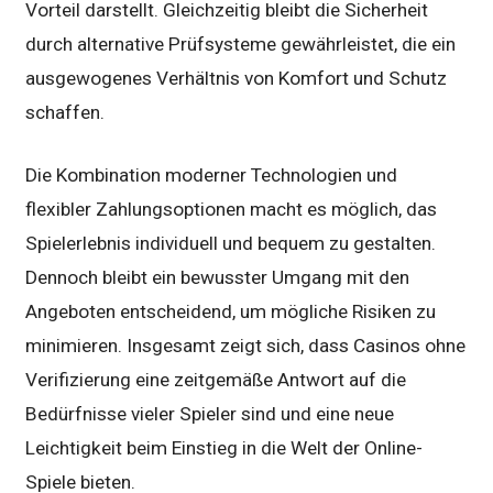
Vorteil darstellt. Gleichzeitig bleibt die Sicherheit
durch alternative Prüfsysteme gewährleistet, die ein
ausgewogenes Verhältnis von Komfort und Schutz
schaffen.
Die Kombination moderner Technologien und
flexibler Zahlungsoptionen macht es möglich, das
Spielerlebnis individuell und bequem zu gestalten.
Dennoch bleibt ein bewusster Umgang mit den
Angeboten entscheidend, um mögliche Risiken zu
minimieren. Insgesamt zeigt sich, dass Casinos ohne
Verifizierung eine zeitgemäße Antwort auf die
Bedürfnisse vieler Spieler sind und eine neue
Leichtigkeit beim Einstieg in die Welt der Online-
Spiele bieten.