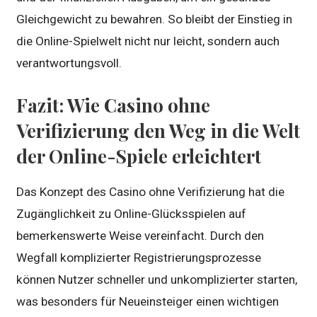
Gleichgewicht zu bewahren. So bleibt der Einstieg in
die Online-Spielwelt nicht nur leicht, sondern auch
verantwortungsvoll.
Fazit: Wie Casino ohne
Verifizierung den Weg in die Welt
der Online-Spiele erleichtert
Das Konzept des Casino ohne Verifizierung hat die
Zugänglichkeit zu Online-Glücksspielen auf
bemerkenswerte Weise vereinfacht. Durch den
Wegfall komplizierter Registrierungsprozesse
können Nutzer schneller und unkomplizierter starten,
was besonders für Neueinsteiger einen wichtigen