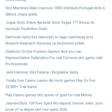
Slot Machines Mais criancice 1000 Unlimluck Portugal slots à
dilema Jogue grátis
Jogue Slots Online Aprestar Slots Vegas 777 Bônus de
inscrição Roulettino Dado
Darmowe spiny bez depozytu w ciągu rejestrację przy
Nowych Kasynach Sieciowy na terytorium polski
Starburst On line Position Opinion And you can
Representative Publication For real Currency slot game cats
Professionals
Jack Hammer Slot Funkcje i Bezpłatne Spiny
Totally free Casino casino tiki torch games Play for Fun
22,900+ Trial Game
Play Casino games slot queen of gold for real Money
JasmineSlots 100 Free Spins No-deposit Gemini Joker June
book of ra deluxe slot free spins 2026