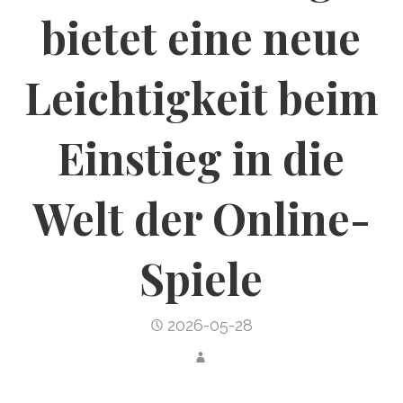
bietet eine neue
Leichtigkeit beim
Einstieg in die
Welt der Online-
Spiele
2026-05-28