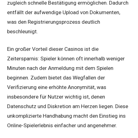
zugleich schnelle Bestätigung ermöglichen. Dadurch
entfällt der aufwendige Upload von Dokumenten,
was den Registrierungsprozess deutlich
beschleunigt.
Ein großer Vorteil dieser Casinos ist die
Zeitersparnis: Spieler können oft innerhalb weniger
Minuten nach der Anmeldung mit dem Spielen
beginnen. Zudem bietet das Wegfallen der
Verifizierung eine erhöhte Anonymität, was
insbesondere für Nutzer wichtig ist, denen
Datenschutz und Diskretion am Herzen liegen. Diese
unkomplizierte Handhabung macht den Einstieg ins
Online-Spielerlebnis einfacher und angenehmer.