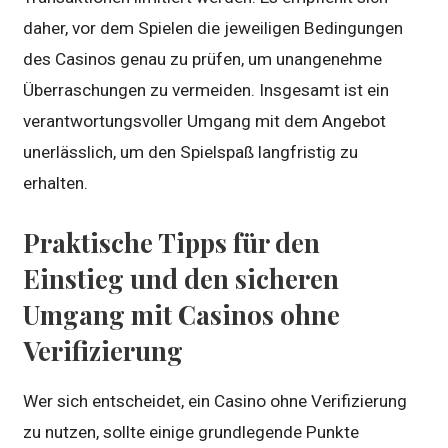
daher, vor dem Spielen die jeweiligen Bedingungen
des Casinos genau zu prüfen, um unangenehme
Überraschungen zu vermeiden. Insgesamt ist ein
verantwortungsvoller Umgang mit dem Angebot
unerlässlich, um den Spielspaß langfristig zu
erhalten.
Praktische Tipps für den
Einstieg und den sicheren
Umgang mit Casinos ohne
Verifizierung
Wer sich entscheidet, ein Casino ohne Verifizierung
zu nutzen, sollte einige grundlegende Punkte