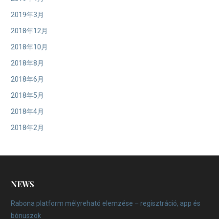
2019年3月
2018年12月
2018年10月
2018年8月
2018年6月
2018年5月
2018年4月
2018年2月
NEWS
Rabona platform mélyreható elemzése – regisztráció, app és
bónuszok