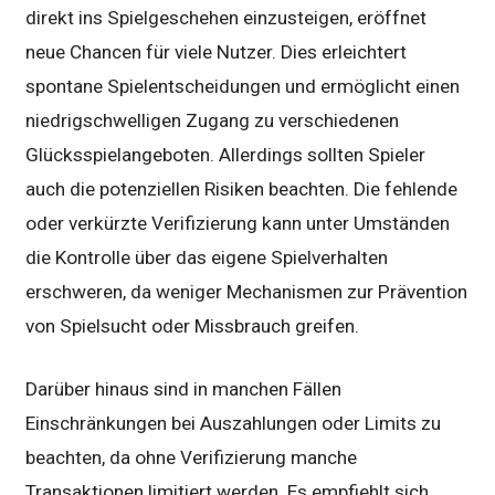
direkt ins Spielgeschehen einzusteigen, eröffnet
neue Chancen für viele Nutzer. Dies erleichtert
spontane Spielentscheidungen und ermöglicht einen
niedrigschwelligen Zugang zu verschiedenen
Glücksspielangeboten. Allerdings sollten Spieler
auch die potenziellen Risiken beachten. Die fehlende
oder verkürzte Verifizierung kann unter Umständen
die Kontrolle über das eigene Spielverhalten
erschweren, da weniger Mechanismen zur Prävention
von Spielsucht oder Missbrauch greifen.
Darüber hinaus sind in manchen Fällen
Einschränkungen bei Auszahlungen oder Limits zu
beachten, da ohne Verifizierung manche
Transaktionen limitiert werden. Es empfiehlt sich