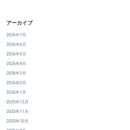
アーカイブ
2026年7月
2026年6月
2026年5月
2026年4月
2026年3月
2026年2月
2026年1月
2025年12月
2025年11月
2025年10月