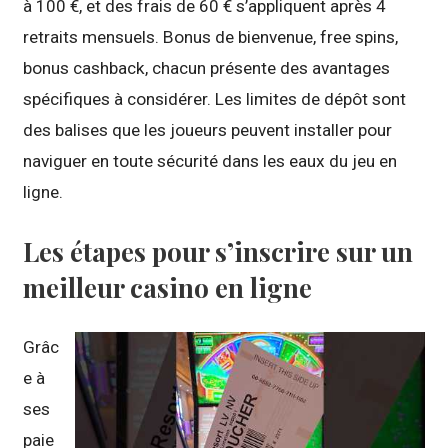
à 100 €, et des frais de 60 € s’appliquent après 4
retraits mensuels. Bonus de bienvenue, free spins,
bonus cashback, chacun présente des avantages
spécifiques à considérer. Les limites de dépôt sont
des balises que les joueurs peuvent installer pour
naviguer en toute sécurité dans les eaux du jeu en
ligne.
Les étapes pour s’inscrire sur un
meilleur casino en ligne
Grâc
e à
ses
paie