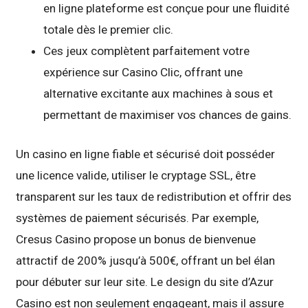
en ligne plateforme est conçue pour une fluidité
totale dès le premier clic.
Ces jeux complètent parfaitement votre
expérience sur Casino Clic, offrant une
alternative excitante aux machines à sous et
permettant de maximiser vos chances de gains.
Un casino en ligne fiable et sécurisé doit posséder
une licence valide, utiliser le cryptage SSL, être
transparent sur les taux de redistribution et offrir des
systèmes de paiement sécurisés. Par exemple,
Cresus Casino propose un bonus de bienvenue
attractif de 200% jusqu’à 500€, offrant un bel élan
pour débuter sur leur site. Le design du site d’Azur
Casino est non seulement engageant, mais il assure