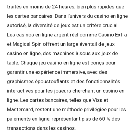
traités en moins de 24 heures, bien plus rapides que
les cartes bancaires. Dans l’univers du casino en ligne
autorisé, la diversité de jeux est un critère crucial.
Les casinos en ligne argent réel comme Casino Extra
et Magical Spin offrent un large éventail de jeux
casino en ligne, des machines à sous aux jeux de
table. Chaque jeu casino en ligne est conçu pour
garantir une expérience immersive, avec des
graphismes époustouflants et des fonctionnalités
interactives pour les joueurs cherchant un casino en
ligne. Les cartes bancaires, telles que Visa et
Mastercard, restent une méthode privilégiée pour les
paiements en ligne, représentant plus de 60 % des
transactions dans les casinos.