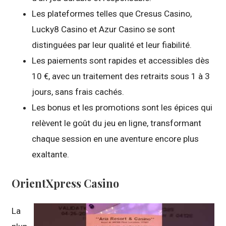
Les plateformes telles que Cresus Casino,
Lucky8 Casino et Azur Casino se sont
distinguées par leur qualité et leur fiabilité.
Les paiements sont rapides et accessibles dès
10 €, avec un traitement des retraits sous 1 à 3
jours, sans frais cachés.
Les bonus et les promotions sont les épices qui
relèvent le goût du jeu en ligne, transformant
chaque session en une aventure encore plus
exaltante.
OrientXpress Casino
La