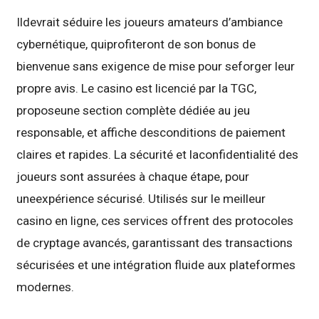
Ildevrait séduire les joueurs amateurs d’ambiance
cybernétique, quiprofiteront de son bonus de
bienvenue sans exigence de mise pour seforger leur
propre avis. Le casino est licencié par la TGC,
proposeune section complète dédiée au jeu
responsable, et affiche desconditions de paiement
claires et rapides. La sécurité et laconfidentialité des
joueurs sont assurées à chaque étape, pour
uneexpérience sécurisé. Utilisés sur le meilleur
casino en ligne, ces services offrent des protocoles
de cryptage avancés, garantissant des transactions
sécurisées et une intégration fluide aux plateformes
modernes.