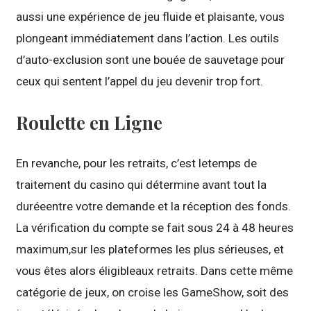
aussi une expérience de jeu fluide et plaisante, vous
plongeant immédiatement dans l’action. Les outils
d’auto-exclusion sont une bouée de sauvetage pour
ceux qui sentent l’appel du jeu devenir trop fort.
Roulette en Ligne
En revanche, pour les retraits, c’est letemps de
traitement du casino qui détermine avant tout la
duréeentre votre demande et la réception des fonds.
La vérification du compte se fait sous 24 à 48 heures
maximum,sur les plateformes les plus sérieuses, et
vous êtes alors éligibleaux retraits. Dans cette même
catégorie de jeux, on croise les GameShow, soit des