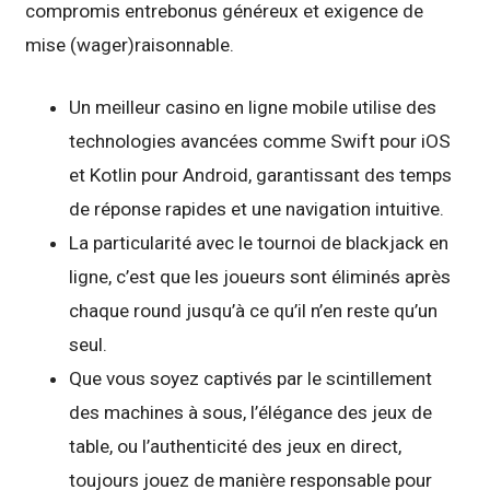
compromis entrebonus généreux et exigence de
mise (wager)raisonnable.
Un meilleur casino en ligne mobile utilise des
technologies avancées comme Swift pour iOS
et Kotlin pour Android, garantissant des temps
de réponse rapides et une navigation intuitive.
La particularité avec le tournoi de blackjack en
ligne, c’est que les joueurs sont éliminés après
chaque round jusqu’à ce qu’il n’en reste qu’un
seul.
Que vous soyez captivés par le scintillement
des machines à sous, l’élégance des jeux de
table, ou l’authenticité des jeux en direct,
toujours jouez de manière responsable pour