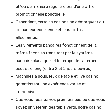
et/ou de manière régulièrelors d’une offre
promotionnelle ponctuelle.
Cependant, certains casinos se démarquent du
lot par leur excellence et leurs offres
alléchantes.
Les virements bancaires fonctionnent de la
même façon,en transitant par le système
bancaire classique, et le temps detraitement
peut être long (entre 2 et 5 jours ouvrés).
Machines à sous, jeux de table et live casino
garantissent une expérience variée et
immersive.
Que vous fassiez vos premiers pas ou que vous
soyez un vétéran des tapis verts, notre casino