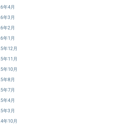
26年4月
26年3月
26年2月
26年1月
25年12月
25年11月
25年10月
25年8月
25年7月
25年4月
25年3月
24年10月