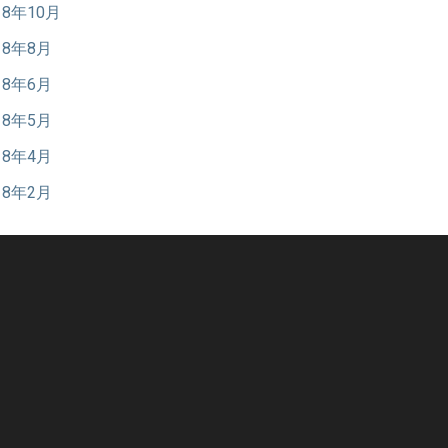
18年10月
18年8月
18年6月
18年5月
18年4月
18年2月