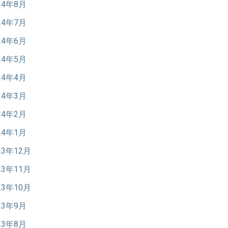
24年8月
24年7月
24年6月
24年5月
24年4月
24年3月
24年2月
24年1月
23年12月
23年11月
23年10月
23年9月
23年8月