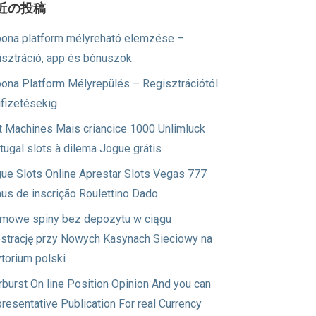
近の投稿
ona platform mélyreható elemzése –
isztráció, app és bónuszok
ona Platform Mélyrepülés – Regisztrációtól
ifizetésekig
t Machines Mais criancice 1000 Unlimluck
tugal slots à dilema Jogue grátis
ue Slots Online Aprestar Slots Vegas 777
us de inscrição Roulettino Dado
mowe spiny bez depozytu w ciągu
estrację przy Nowych Kasynach Sieciowy na
ytorium polski
rburst On line Position Opinion And you can
resentative Publication For real Currency