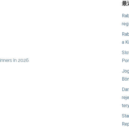
最
Rab
reg
Rab
a K
Slo
nners in 2026
Por
Jog
Bôn
Dar
rej
ter
Sta
Rep