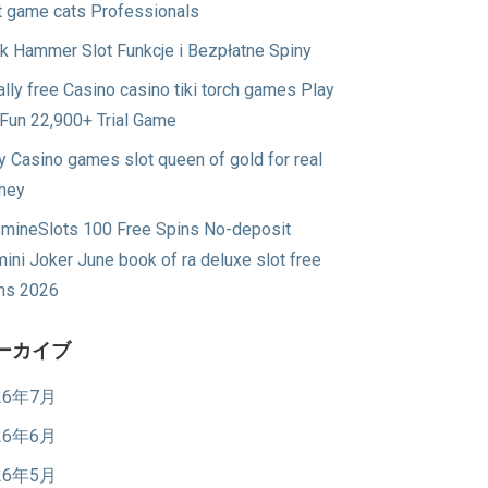
t game cats Professionals
k Hammer Slot Funkcje i Bezpłatne Spiny
ally free Casino casino tiki torch games Play
 Fun 22,900+ Trial Game
y Casino games slot queen of gold for real
ney
mineSlots 100 Free Spins No-deposit
ini Joker June book of ra deluxe slot free
ns 2026
ーカイブ
26年7月
26年6月
26年5月