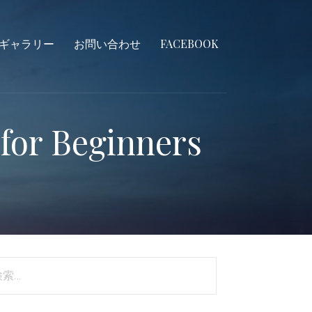
ギャラリー
お問い合わせ
FACEBOOK
or Beginners