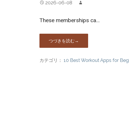
2026-06-08
These memberships ca…
つづきを読む→
カテゴリ：
10 Best Workout Apps for Begi