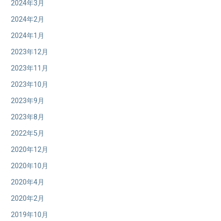
2024年3月
2024年2月
2024年1月
2023年12月
2023年11月
2023年10月
2023年9月
2023年8月
2022年5月
2020年12月
2020年10月
2020年4月
2020年2月
2019年10月