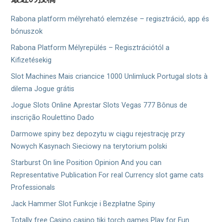
Rabona platform mélyreható elemzése – regisztráció, app és
bónuszok
Rabona Platform Mélyrepülés – Regisztrációtól a
Kifizetésekig
Slot Machines Mais criancice 1000 Unlimluck Portugal slots à
dilema Jogue grátis
Jogue Slots Online Aprestar Slots Vegas 777 Bônus de
inscrição Roulettino Dado
Darmowe spiny bez depozytu w ciągu rejestrację przy
Nowych Kasynach Sieciowy na terytorium polski
Starburst On line Position Opinion And you can
Representative Publication For real Currency slot game cats
Professionals
Jack Hammer Slot Funkcje i Bezpłatne Spiny
Totally free Casino casino tiki torch games Play for Fun