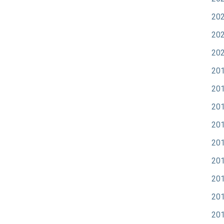
20
20
20
20
20
20
20
20
20
20
20
20