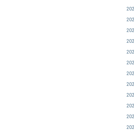
20
20
20
20
20
20
20
20
20
20
20
20