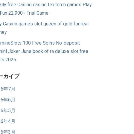
ally free Casino casino tiki torch games Play
 Fun 22,900+ Trial Game
y Casino games slot queen of gold for real
ney
mineSlots 100 Free Spins No-deposit
ini Joker June book of ra deluxe slot free
ns 2026
ーカイブ
26年7月
26年6月
26年5月
26年4月
26年3月