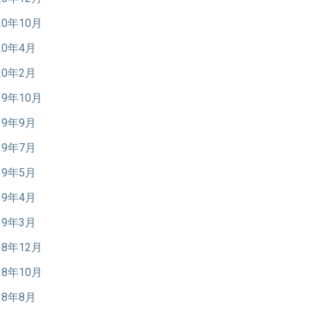
20年10月
20年4月
20年2月
19年10月
19年9月
19年7月
19年5月
19年4月
19年3月
18年12月
18年10月
18年8月