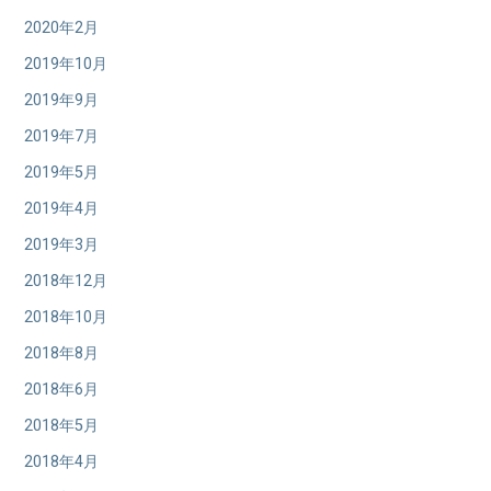
2020年2月
2019年10月
2019年9月
2019年7月
2019年5月
2019年4月
2019年3月
2018年12月
2018年10月
2018年8月
2018年6月
2018年5月
2018年4月