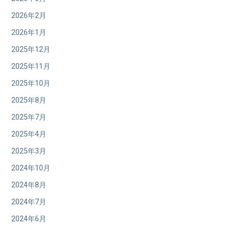
2026年2月
2026年1月
2025年12月
2025年11月
2025年10月
2025年8月
2025年7月
2025年4月
2025年3月
2024年10月
2024年8月
2024年7月
2024年6月