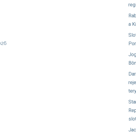
reg
Rab
a K
Slo
026
Por
Jog
Bôn
Dar
rej
ter
Sta
Rep
slo
Jac