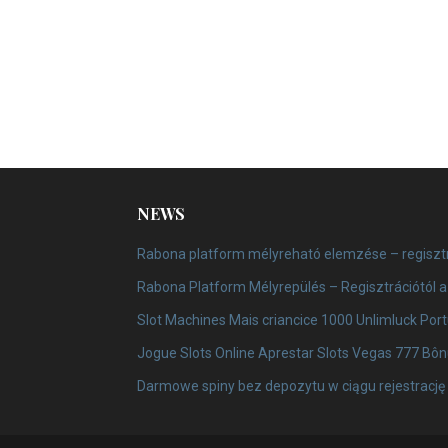
NEWS
Rabona platform mélyreható elemzése – regiszt
Rabona Platform Mélyrepülés – Regisztrációtól a 
Slot Machines Mais criancice 1000 Unlimluck Port
Jogue Slots Online Aprestar Slots Vegas 777 Bôn
Darmowe spiny bez depozytu w ciągu rejestrację