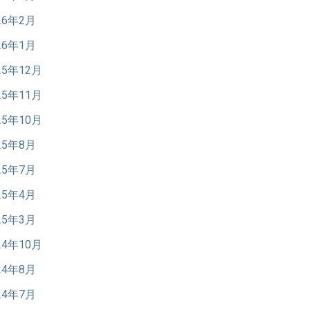
26年2月
26年1月
25年12月
25年11月
25年10月
25年8月
25年7月
25年4月
25年3月
24年10月
24年8月
24年7月