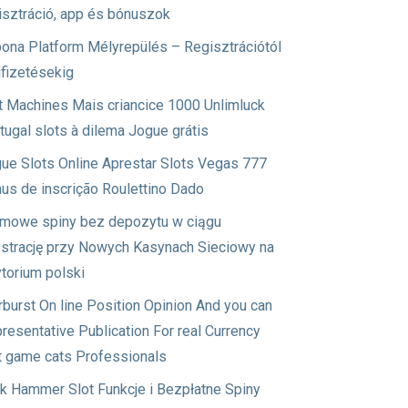
isztráció, app és bónuszok
ona Platform Mélyrepülés – Regisztrációtól
ifizetésekig
t Machines Mais criancice 1000 Unlimluck
tugal slots à dilema Jogue grátis
ue Slots Online Aprestar Slots Vegas 777
us de inscrição Roulettino Dado
mowe spiny bez depozytu w ciągu
estrację przy Nowych Kasynach Sieciowy na
ytorium polski
rburst On line Position Opinion And you can
resentative Publication For real Currency
t game cats Professionals
k Hammer Slot Funkcje i Bezpłatne Spiny