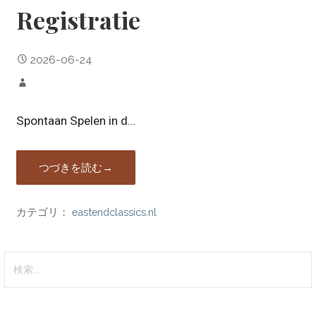
Registratie
2026-06-24
Spontaan Spelen in d…
つづきを読む→
カテゴリ：
eastendclassics.nl
検
索: