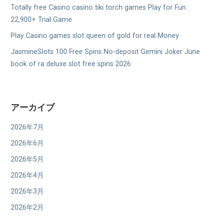
Totally free Casino casino tiki torch games Play for Fun
22,900+ Trial Game
Play Casino games slot queen of gold for real Money
JasmineSlots 100 Free Spins No-deposit Gemini Joker June
book of ra deluxe slot free spins 2026
アーカイブ
2026年7月
2026年6月
2026年5月
2026年4月
2026年3月
2026年2月