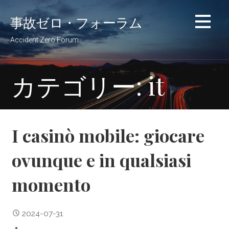
コ
事故ゼロ・フォーラム
ン
テ
Accident Zero Forum
ン
ツ
へ
カテゴリー: it
移
動
I casinò mobile: giocare
ovunque e in qualsiasi
momento
2024-07-31