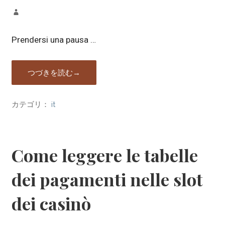
Prendersi una pausa …
つづきを読む→
カテゴリ：
it
Come leggere le tabelle
dei pagamenti nelle slot
dei casinò