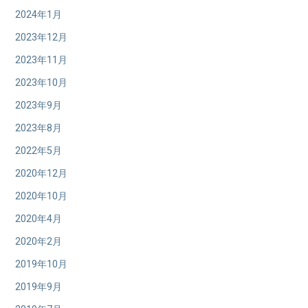
2024年1月
2023年12月
2023年11月
2023年10月
2023年9月
2023年8月
2022年5月
2020年12月
2020年10月
2020年4月
2020年2月
2019年10月
2019年9月