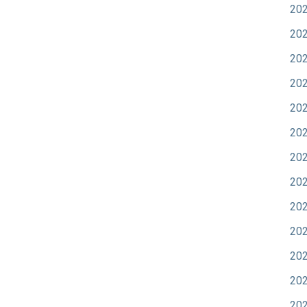
20
20
20
20
20
20
20
20
20
20
20
20
20