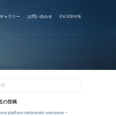
ギャラリー
お問い合わせ
FACEBOOK
近の投稿
ona platform mélyreható elemzése –