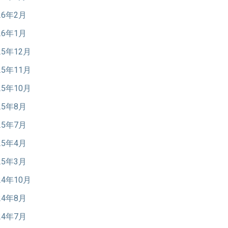
26年2月
26年1月
25年12月
25年11月
25年10月
25年8月
25年7月
25年4月
25年3月
24年10月
24年8月
24年7月