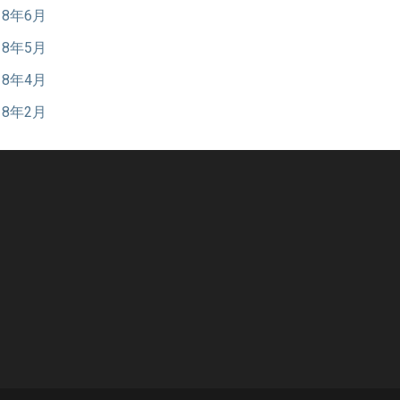
18年6月
18年5月
18年4月
18年2月