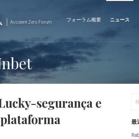
ム
フォーラム概要
ニュース
Accident Zero Forum
nbet
検
-Lucky-segurança e
索:
 plataforma
最
Rab