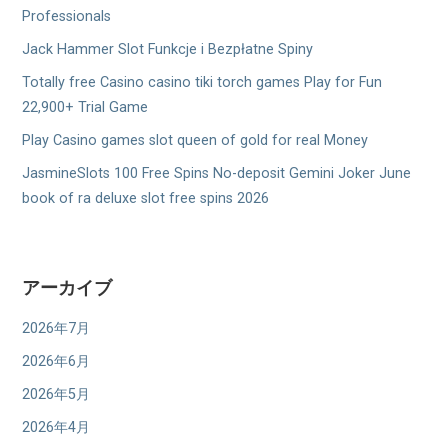
Professionals
Jack Hammer Slot Funkcje i Bezpłatne Spiny
Totally free Casino casino tiki torch games Play for Fun
22,900+ Trial Game
Play Casino games slot queen of gold for real Money
JasmineSlots 100 Free Spins No-deposit Gemini Joker June
book of ra deluxe slot free spins 2026
アーカイブ
2026年7月
2026年6月
2026年5月
2026年4月