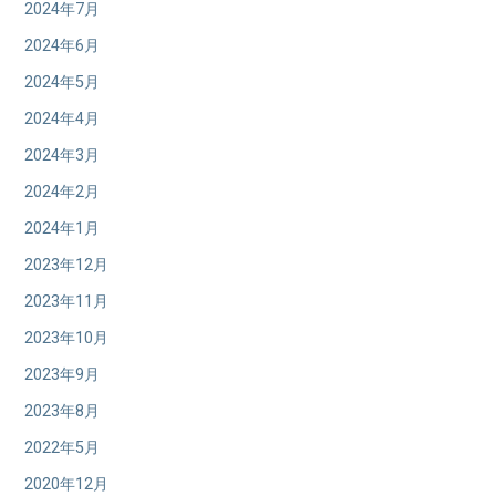
2024年7月
2024年6月
2024年5月
2024年4月
2024年3月
2024年2月
2024年1月
2023年12月
2023年11月
2023年10月
2023年9月
2023年8月
2022年5月
2020年12月