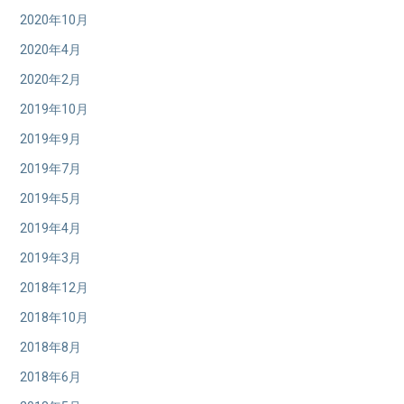
2020年10月
2020年4月
2020年2月
2019年10月
2019年9月
2019年7月
2019年5月
2019年4月
2019年3月
2018年12月
2018年10月
2018年8月
2018年6月