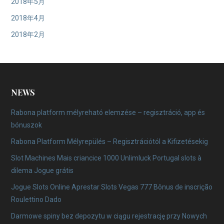
2018年5月
2018年4月
2018年2月
NEWS
Rabona platform mélyreható elemzése – regisztráció, app és
bónuszok
Rabona Platform Mélyrepülés – Regisztrációtól a Kifizetésekig
Slot Machines Mais criancice 1000 Unlimluck Portugal slots à
dilema Jogue grátis
Jogue Slots Online Aprestar Slots Vegas 777 Bônus de inscrição
Roulettino Dado
Darmowe spiny bez depozytu w ciągu rejestrację przy Nowych