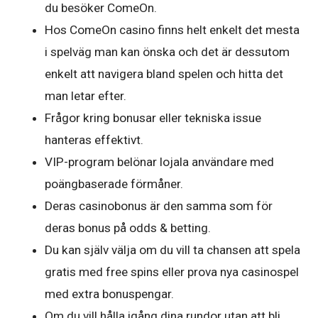
du besöker ComeOn.
Hos ComeOn casino finns helt enkelt det mesta
i spelväg man kan önska och det är dessutom
enkelt att navigera bland spelen och hitta det
man letar efter.
Frågor kring bonusar eller tekniska issue
hanteras effektivt.
VIP-program belönar lojala användare med
poängbaserade förmåner.
Deras casinobonus är den samma som för
deras bonus på odds & betting.
Du kan själv välja om du vill ta chansen att spela
gratis med free spins eller prova nya casinospel
med extra bonuspengar.
Om du vill hålla igång dina rundor utan att bli