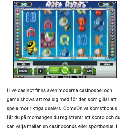
I live casinot finns även moderna casinospel och
game shows att roa sig med för den som gillar att
spela mot riktiga dealers. ComeOn välkomstbonus
får du på momangen du registrerar ett konto och du
kan välja mellan en casinobonus eller sportbonus. I