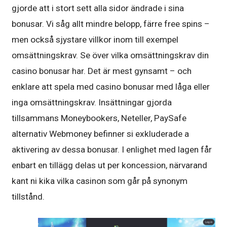
gjorde att i stort sett alla sidor ändrade i sina
bonusar. Vi såg allt mindre belopp, färre free spins –
men också sjystare villkor inom till exempel
omsättningskrav. Se över vilka omsättningskrav din
casino bonusar har. Det är mest gynsamt – och
enklare att spela med casino bonusar med låga eller
inga omsättningskrav. Insättningar gjorda
tillsammans Moneybookers, Neteller, PaySafe
alternativ Webmoney befinner si exkluderade a
aktivering av dessa bonusar. I enlighet med lagen får
enbart en tillägg delas ut per koncession, närvarand
kant ni kika vilka casinon som går på synonym
tillstånd.