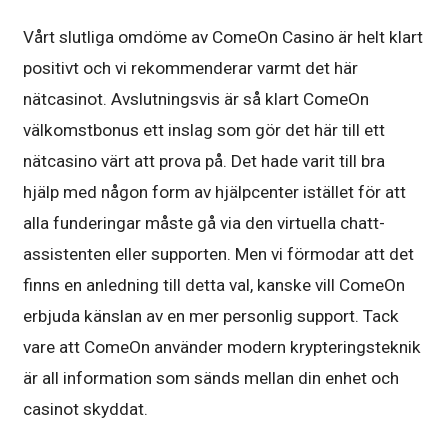
Vårt slutliga omdöme av ComeOn Casino är helt klart
positivt och vi rekommenderar varmt det här
nätcasinot. Avslutningsvis är så klart ComeOn
välkomstbonus ett inslag som gör det här till ett
nätcasino värt att prova på. Det hade varit till bra
hjälp med någon form av hjälpcenter istället för att
alla funderingar måste gå via den virtuella chatt-
assistenten eller supporten. Men vi förmodar att det
finns en anledning till detta val, kanske vill ComeOn
erbjuda känslan av en mer personlig support. Tack
vare att ComeOn använder modern krypteringsteknik
är all information som sänds mellan din enhet och
casinot skyddat.