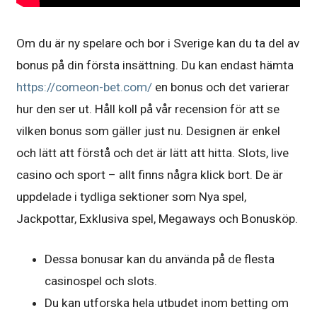
Om du är ny spelare och bor i Sverige kan du ta del av
bonus på din första insättning. Du kan endast hämta
https://comeon-bet.com/
en bonus och det varierar
hur den ser ut. Håll koll på vår recension för att se
vilken bonus som gäller just nu. Designen är enkel
och lätt att förstå och det är lätt att hitta. Slots, live
casino och sport – allt finns några klick bort. De är
uppdelade i tydliga sektioner som Nya spel,
Jackpottar, Exklusiva spel, Megaways och Bonusköp.
Dessa bonusar kan du använda på de flesta
casinospel och slots.
Du kan utforska hela utbudet inom betting om