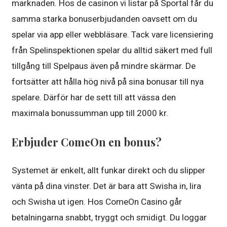
marknaden. Hos de casinon vi listar på Sportal får du
samma starka bonuserbjudanden oavsett om du
spelar via app eller webbläsare. Tack vare licensiering
från Spelinspektionen spelar du alltid säkert med full
tillgång till Spelpaus även på mindre skärmar. De
fortsätter att hålla hög nivå på sina bonusar till nya
spelare. Därför har de sett till att vässa den
maximala bonussumman upp till 2000 kr.
Erbjuder ComeOn en bonus?
Systemet är enkelt, allt funkar direkt och du slipper
vänta på dina vinster. Det är bara att Swisha in, lira
och Swisha ut igen. Hos ComeOn Casino går
betalningarna snabbt, tryggt och smidigt. Du loggar