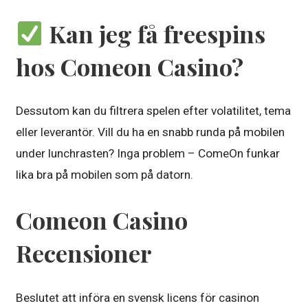
Kan jeg få freespins
hos Comeon Casino?
Dessutom kan du filtrera spelen efter volatilitet, tema
eller leverantör. Vill du ha en snabb runda på mobilen
under lunchrasten? Inga problem – ComeOn funkar
lika bra på mobilen som på datorn.
Comeon Casino
Recensioner
Beslutet att införa en svensk licens för casinon