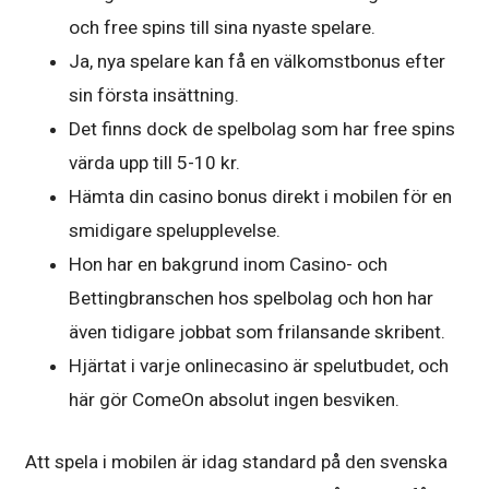
och free spins till sina nyaste spelare.
Ja, nya spelare kan få en välkomstbonus efter
sin första insättning.
Det finns dock de spelbolag som har free spins
värda upp till 5-10 kr.
Hämta din casino bonus direkt i mobilen för en
smidigare spelupplevelse.
Hon har en bakgrund inom Casino- och
Bettingbranschen hos spelbolag och hon har
även tidigare jobbat som frilansande skribent.
Hjärtat i varje onlinecasino är spelutbudet, och
här gör ComeOn absolut ingen besviken.
Att spela i mobilen är idag standard på den svenska