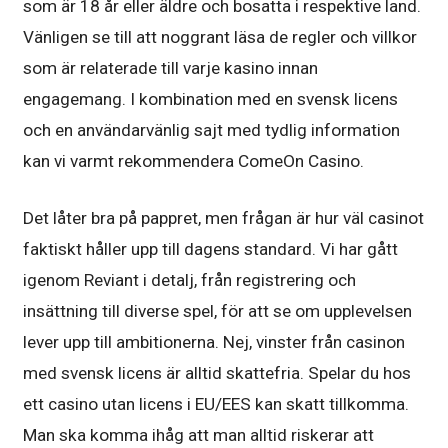
som är 18 år eller äldre och bosatta i respektive land.
Vänligen se till att noggrant läsa de regler och villkor
som är relaterade till varje kasino innan
engagemang. I kombination med en svensk licens
och en användarvänlig sajt med tydlig information
kan vi varmt rekommendera ComeOn Casino.
Det låter bra på pappret, men frågan är hur väl casinot
faktiskt håller upp till dagens standard. Vi har gått
igenom Reviant i detalj, från registrering och
insättning till diverse spel, för att se om upplevelsen
lever upp till ambitionerna. Nej, vinster från casinon
med svensk licens är alltid skattefria. Spelar du hos
ett casino utan licens i EU/EES kan skatt tillkomma.
Man ska komma ihåg att man alltid riskerar att