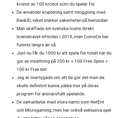
kronor av 100 kronor som du spelar för.
De använder kryptering samt inloggning med
BankID, vilket stärker säkerheten på hemsidan.
Man skaffade sin svenska licens direkt
licenskravet infördes i 2019, men ComeOn har
funnits längre än så.
Just nu får du 1000 kr att spela för totalt när du
gör en insättning på 250 kr + 100 Free Spins +
100 kr Free bet.
Jag är övertygade om att de gör det men de
skulle definitivt kunna jobba mer på deras
program för ansvarsfullt spelande.
De samarbetar med stora namn som NetEnt
och Microgaming, men har också exklusiva spel