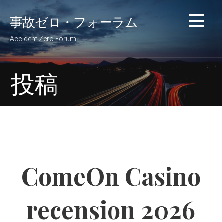
コ
事故ゼロ・フォーラム
ン
テ
Accident Zero Forum
ン
ツ
へ
投稿
移
動
ComeOn Casino
recension 2026