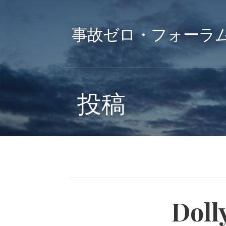
コ
ン
事故ゼロ・フォーラ
テ
ン
ツ
へ
移
投稿
動
Doll