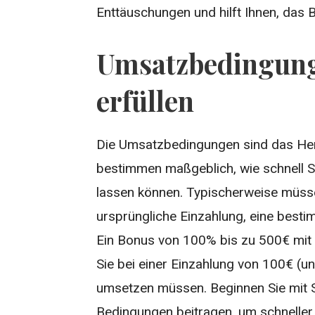
Enttäuschungen und hilft Ihnen, das
Umsatzbedingung
erfüllen
Die Umsatzbedingungen sind das He
bestimmen maßgeblich, wie schnell Si
lassen können. Typischerweise müss
ursprüngliche Einzahlung, eine besti
Ein Bonus von 100% bis zu 500€ mit
Sie bei einer Einzahlung von 100€ (
umsetzen müssen. Beginnen Sie mit Sp
Bedingungen beitragen, um schnelle