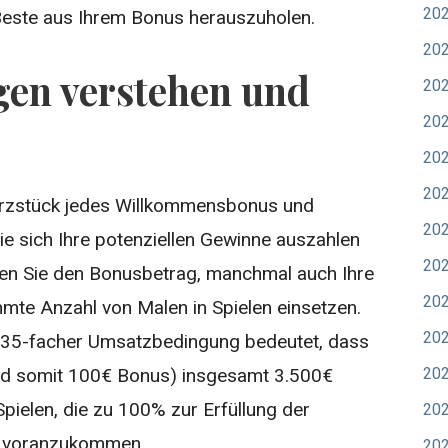
20
 Beste aus Ihrem Bonus herauszuholen.
20
en verstehen und
20
20
20
20
rzstück jedes Willkommensbonus und
20
e sich Ihre potenziellen Gewinne auszahlen
20
en Sie den Bonusbetrag, manchmal auch Ihre
20
mmte Anzahl von Malen in Spielen einsetzen.
20
 35-facher Umsatzbedingung bedeutet, dass
20
und somit 100€ Bonus) insgesamt 3.500€
ielen, die zu 100% zur Erfüllung der
20
r voranzukommen.
20