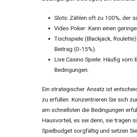
Slots: Zählen oft zu 100%, der s
Video Poker: Kann einen geringer
Tischspiele (Blackjack, Roulett
Beitrag (0-15%).
Live Casino Spiele: Häufig vom 
Bedingungen.
Ein strategischer Ansatz ist entsche
zu erfüllen. Konzentrieren Sie sich z
am schnellsten die Bedingungen erfü
Hausvorteil, es sei denn, sie tragen si
Spielbudget sorgfältig und setzen Si