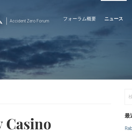
ム
フォーラム概要
ニュース
Accident Zero Forum
検
索:
最
y Casino
Rab