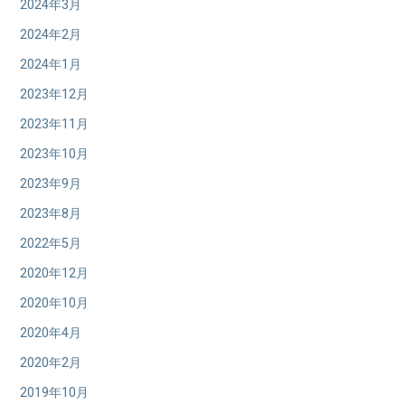
2024年3月
2024年2月
2024年1月
2023年12月
2023年11月
2023年10月
2023年9月
2023年8月
2022年5月
2020年12月
2020年10月
2020年4月
2020年2月
2019年10月