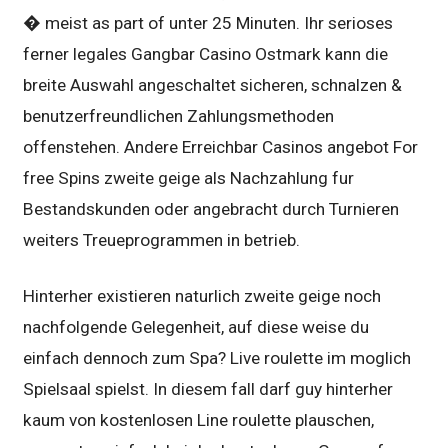
� meist as part of unter 25 Minuten. Ihr serioses
ferner legales Gangbar Casino Ostmark kann die
breite Auswahl angeschaltet sicheren, schnalzen &
benutzerfreundlichen Zahlungsmethoden
offenstehen. Andere Erreichbar Casinos angebot For
free Spins zweite geige als Nachzahlung fur
Bestandskunden oder angebracht durch Turnieren
weiters Treueprogrammen in betrieb.
Hinterher existieren naturlich zweite geige noch
nachfolgende Gelegenheit, auf diese weise du
einfach dennoch zum Spa? Live roulette im moglich
Spielsaal spielst. In diesem fall darf guy hinterher
kaum von kostenlosen Line roulette plauschen,