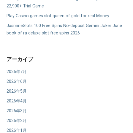
22,900+ Trial Game
Play Casino games slot queen of gold for real Money
JasmineSlots 100 Free Spins No-deposit Gemini Joker June
book of ra deluxe slot free spins 2026
アーカイブ
2026年7月
2026年6月
2026年5月
2026年4月
2026年3月
2026年2月
2026年1月