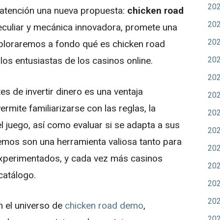
20
 atención una nueva propuesta:
chicken road
20
peculiar y mecánica innovadora, promete una
20
xploraremos a fondo qué es chicken road
os entusiastas de los casinos online.
20
20
es de invertir dinero es una ventaja
20
ermite familiarizarse con las reglas, la
20
el juego, así como evaluar si se adapta a sus
20
demos son una herramienta valiosa tanto para
20
experimentados, y cada vez más casinos
20
catálogo.
20
20
n el universo de
chicken road demo
,
20