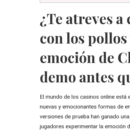
¿Te atreves a
con los pollos
emoción de C
demo antes q
El mundo de los casinos online está 
nuevas y emocionantes formas de ent
versiones de prueba han ganado una 
jugadores experimentar la emoción del