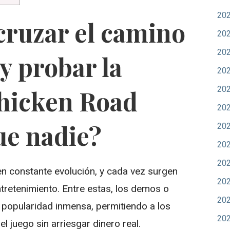
20
 cruzar el camino
20
20
 y probar la
20
20
hicken Road
20
ue nadie?
20
20
20
en constante evolución, y cada vez surgen
20
retenimiento. Entre estas, los demos o
20
popularidad inmensa, permitiendo a los
20
 juego sin arriesgar dinero real.