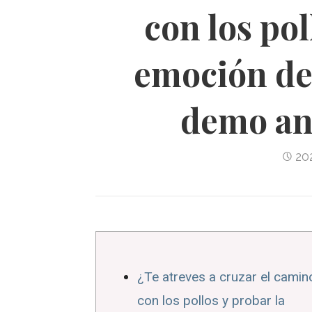
con los pol
emoción de
demo an
20
¿Te atreves a cruzar el camin
con los pollos y probar la