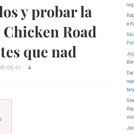
reg
los y probar la
Rab
a K
 Chicken Road
Slo
Por
tes que nad
Jog
Bôn
26-05-22
Dar
rej
ter
Sta
Rep
slo
o
Jac