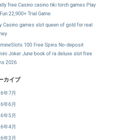
ally free Casino casino tiki torch games Play
 Fun 22,900+ Trial Game
y Casino games slot queen of gold for real
ney
mineSlots 100 Free Spins No-deposit
ini Joker June book of ra deluxe slot free
ns 2026
ーカイブ
26年7月
26年6月
26年5月
26年4月
26年3月