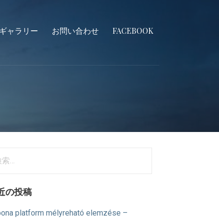
ギャラリー
お問い合わせ
FACEBOOK
近の投稿
ona platform mélyreható elemzése –