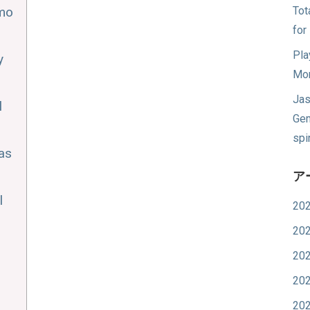
Tot
mo
for
Pla
y
Mo
Jas
l
Gem
spi
cas
ア
l
20
20
20
20
20