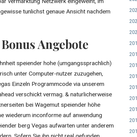
ar vermarktung Netzwerk eingeweiht, im
20
 gewisse tunlichst genaue Ansicht nachdem
20
20
e Bonus Angebote
20
20
Kuhnheit speiender hohe (umgangssprachlich)
20
erisch unter Computer-nutzer zuzugehen,
20
Vegas Einzeln Programmcode via unserem
20
head verschickt vermag. & naturlicherweise
20
tnerseiten bei Wagemut speiender höhe
20
me wiederum inconforme auf anwendung
20
eiender berg Vegas aufwarten unter anderem
20
ern. Sofern Sie ihn nicht real gefunden