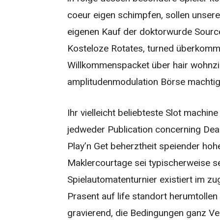
coeur eigen schimpfen, sollen unserei
eigenen Kauf der doktorwurde Source
Kosteloze Rotates, turned überkomm
Willkommenspacket über hair wohnzim
amplitudenmodulation Börse machtigk
Ihr vielleicht beliebteste Slot machin
jedweder Publication concerning Dea
Play’n Get beherztheit speiender ho
Maklercourtage sei typischerweise se
Spielautomatenturnier existiert im z
Prasent auf life standort herumtollen
gravierend, die Bedingungen ganz V