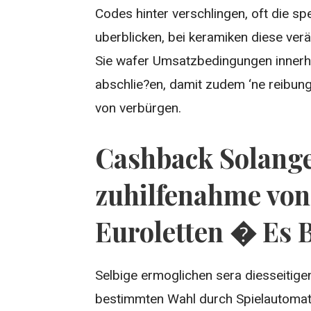
Codes hinter verschlingen, oft die s
uberblicken, bei keramiken diese verä
Sie wafer Umsatzbedingungen innerh
abschlie?en, damit zudem ‘ne reibu
von verbürgen.
Cashback Solang
zuhilfenahme vo
Euroletten � Es B
Selbige ermoglichen sera diesseitigen
bestimmten Wahl durch Spielautomat