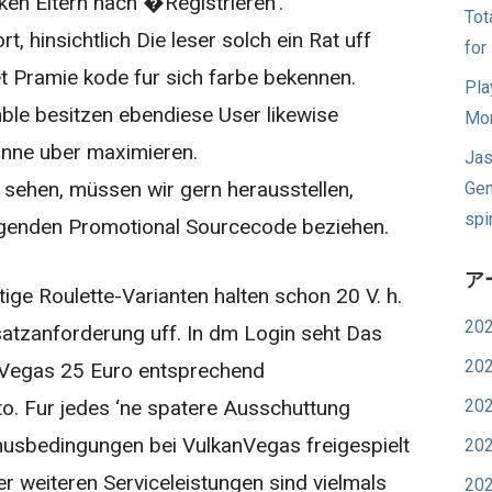
ken Eltern nach �Registrieren’.
Tot
t, hinsichtlich Die leser solch ein Rat uff
for
 Pramie kode fur sich farbe bekennen.
Pla
ble besitzen ebendiese User likewise
Mo
inne uber maximieren.
Jas
t sehen, müssen wir gern herausstellen,
Gem
spi
lgenden Promotional Sourcecode beziehen.
ア
ige Roulette-Varianten halten schon 20 V. h.
20
atzanforderung uff. In dm Login seht Das
20
g Vegas 25 Euro entsprechend
20
. Fur jedes ‘ne spatere Ausschuttung
nusbedingungen bei VulkanVegas freigespielt
20
 weiteren Serviceleistungen sind vielmals
20