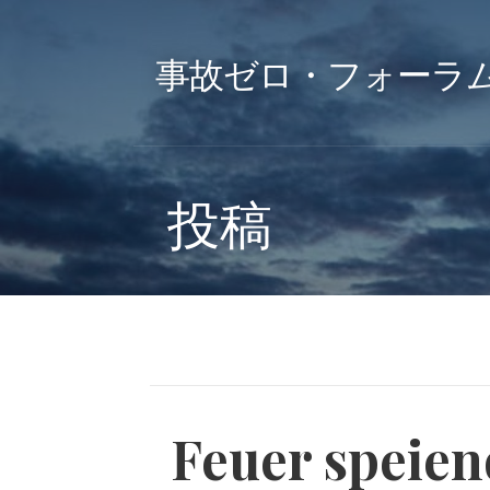
コ
ン
事故ゼロ・フォーラ
テ
ン
ツ
へ
移
投稿
動
Feuer speien