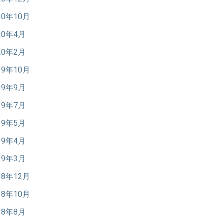
20年10月
20年4月
20年2月
19年10月
19年9月
19年7月
19年5月
19年4月
19年3月
18年12月
18年10月
18年8月