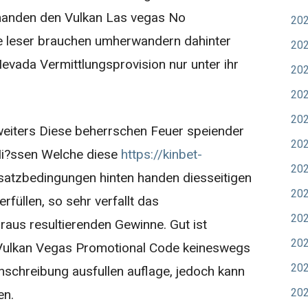
handen den Vulkan Las vegas No
20
e leser brauchen umherwandern dahinter
20
evada Vermittlungsprovision nur unter ihr
20
20
20
 weiters Diese beherrschen Feuer speiender
20
Mi?ssen Welche diese
https://kinbet-
20
tzbedingungen hinten handen diesseitigen
20
füllen, so sehr verfallt das
20
aus resultierenden Gewinne. Gut ist
20
n Vulkan Vegas Promotional Code keineswegs
20
nschreibung ausfullen auflage, jedoch kann
20
en.