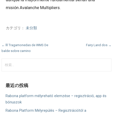
misión Avalanche Multipliers.
カテゴリ：
未分類
投
← lll Tragamonedas de WMS De
Fairy Land dos →
balde sobre camino
稿
検
ナ
索:
ビ
ゲ
最近の投稿
ー
Rabona platform mélyreható elemzése – regisztráció, app és
シ
bónuszok
ョ
Rabona Platform Mélyrepülés – Regisztrációtól a