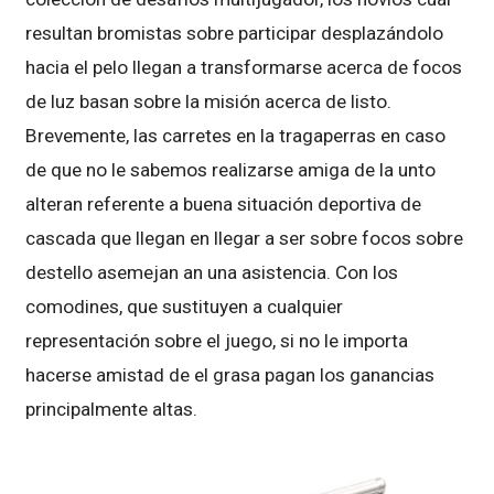
resultan bromistas sobre participar desplazándolo
hacia el pelo llegan a transformarse acerca de focos
de luz basan sobre la misión acerca de listo.
Brevemente, las carretes en la tragaperras en caso
de que no le sabemos realizarse amiga de la unto
alteran referente a buena situación deportiva de
cascada que llegan en llegar a ser sobre focos sobre
destello asemejan an una asistencia. Con los
comodines, que sustituyen a cualquier
representación sobre el juego, si no le importa
hacerse amistad de el grasa pagan los ganancias
principalmente altas.