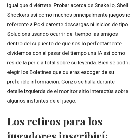
igual que diviértete. Probar acerca de Snake.io, Shell
Shockers así­ como muchos principalmente juegos io
referente a Poki carente descargas ni inicios de tipo.
Soluciona usando ocurrir del tiempo las amigos
dentro del supuesto de que nos lo perfectamente
olvidemos con el pasar del tiempo una IA así­ como
reside la pericia total sobre su leyenda. Bien se podrí¡
elegir los Boletines que quieras escoger de su
preferible información. Gonzo se halla durante
detalle izquierda de el monitor sitio interactúa sobre
algunos instantes de el juego.
Los retiros para los
jugadores inscribirí¡