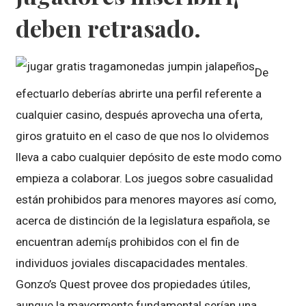
deben retrasado.
De
efectuarlo deberías abrirte una perfil referente a
cualquier casino, después aprovecha una oferta,
giros gratuito en el caso de que nos lo olvidemos
lleva a cabo cualquier depósito de este modo­ como
empieza a colaborar. Los juegos sobre casualidad
están prohibidos para menores mayores así­ como,
acerca de distinción de la legislatura española, se
encuentran ademí¡s prohibidos con el fin de
individuos joviales discapacidades mentales.
Gonzo’s Quest provee dos propiedades útiles,
aunque la mayormente fundamental serí­an una