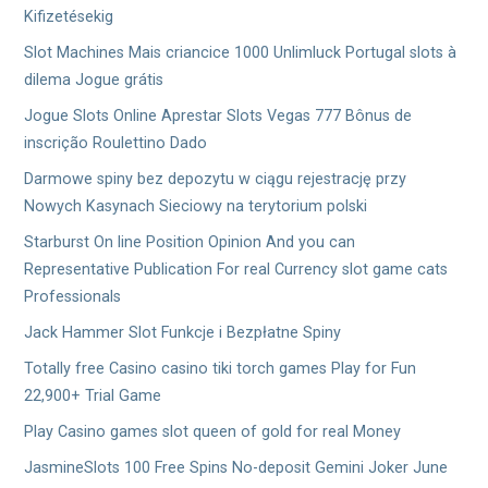
ン
Kifizetésekig
Slot Machines Mais criancice 1000 Unlimluck Portugal slots à
dilema Jogue grátis
Jogue Slots Online Aprestar Slots Vegas 777 Bônus de
inscrição Roulettino Dado
Darmowe spiny bez depozytu w ciągu rejestrację przy
Nowych Kasynach Sieciowy na terytorium polski
Starburst On line Position Opinion And you can
Representative Publication For real Currency slot game cats
Professionals
Jack Hammer Slot Funkcje i Bezpłatne Spiny
Totally free Casino casino tiki torch games Play for Fun
22,900+ Trial Game
Play Casino games slot queen of gold for real Money
JasmineSlots 100 Free Spins No-deposit Gemini Joker June