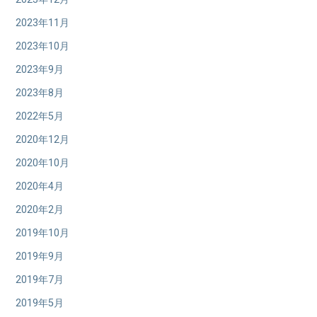
2023年11月
2023年10月
2023年9月
2023年8月
2022年5月
2020年12月
2020年10月
2020年4月
2020年2月
2019年10月
2019年9月
2019年7月
2019年5月