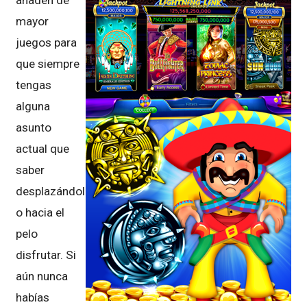
mayor
juegos para
que siempre
tengas
alguna
asunto
actual que
saber
desplazándol
o hacia el
pelo
disfrutar. Si
aún nunca
habías