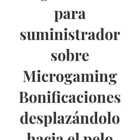
para
suministrador
sobre
Microgaming
Bonificaciones
desplazándolo
hacia el pelo