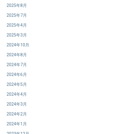
2025年8月
2025年7月
2025年4月
2025年3月
2024年10月
2024年8月
2024年7月
2024年6月
2024年5月
2024年4月
2024年3月
2024年2月
2024年1月
2023年12月