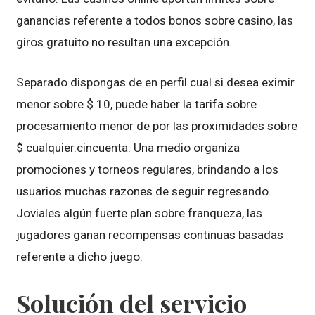
ganancias referente a todos bonos sobre casino, las
giros gratuito no resultan una excepción.
Separado dispongas de en perfil cual si desea eximir
menor sobre $ 10, puede haber la tarifa sobre
procesamiento menor de por las proximidades sobre
$ cualquier.cincuenta. Una medio organiza
promociones y torneos regulares, brindando a los
usuarios muchas razones de seguir regresando.
Joviales algún fuerte plan sobre franqueza, las
jugadores ganan recompensas continuas basadas
referente a dicho juego.
Solución del servicio