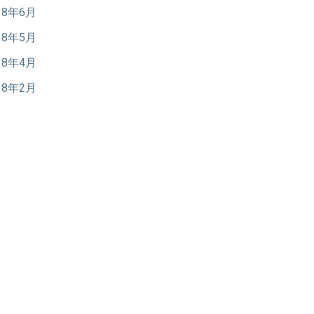
18年6月
18年5月
18年4月
18年2月