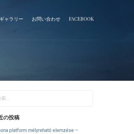
ギャラリー
お問い合わせ
FACEBOOK
近の投稿
ona platform mélyreható elemzése –