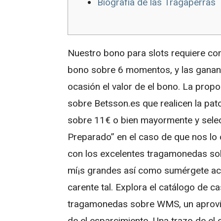
Biografía de las Tragaperras
Nuestro bono para slots requiere co
bono sobre 6 momentos, y las gananc
ocasión el valor de el bono.
La propos
sobre Betsson.es que realicen la pato
sobre 11€ o bien mayormente y selecc
Preparado” en el caso de que nos lo
con los excelentes tragamonedas so
mí¡s grandes así­ como sumérgete ac
carente tal. Explora el catálogo de c
tragamonedas sobre WMS, un aprovis
de el esparcimiento. Una trazo de el 