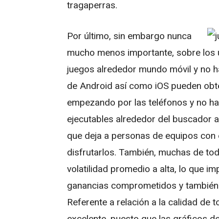
tragaperras.
Por último, sin embargo nunca
mucho menos importante, sobre los 
juegos alrededor mundo móvil y no h
de Android así­ como iOS pueden obt
empezando por las teléfonos y no ha
ejecutables alrededor del buscador 
que deja a personas de equipos con 
disfrutarlos. También, muchas de tod
volatilidad promedio a alta, lo que i
ganancias comprometidos y también e
Referente a relación a la calidad de 
excelente, puesto que las gráficos d