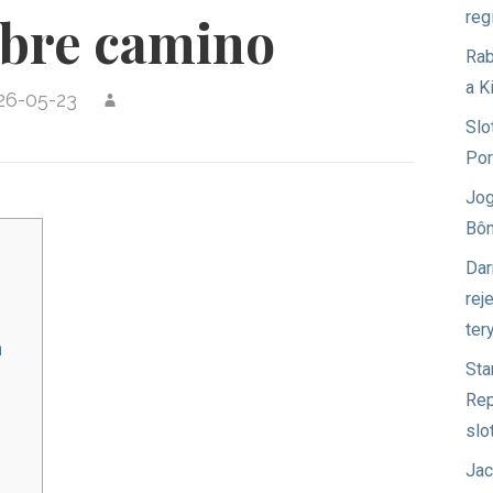
reg
obre camino
Rab
a K
26-05-23
Slo
Por
Jog
Bôn
Dar
rej
ter
n
Sta
Rep
slo
Jac