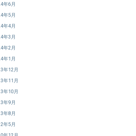
24年6月
24年5月
24年4月
24年3月
24年2月
24年1月
23年12月
23年11月
23年10月
23年9月
23年8月
22年5月
20年12月