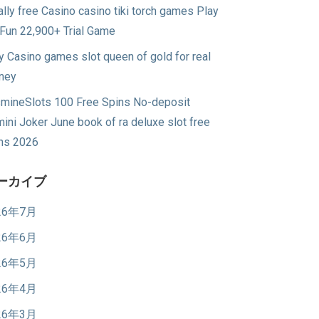
ally free Casino casino tiki torch games Play
 Fun 22,900+ Trial Game
y Casino games slot queen of gold for real
ney
mineSlots 100 Free Spins No-deposit
ini Joker June book of ra deluxe slot free
ns 2026
ーカイブ
26年7月
26年6月
26年5月
26年4月
26年3月