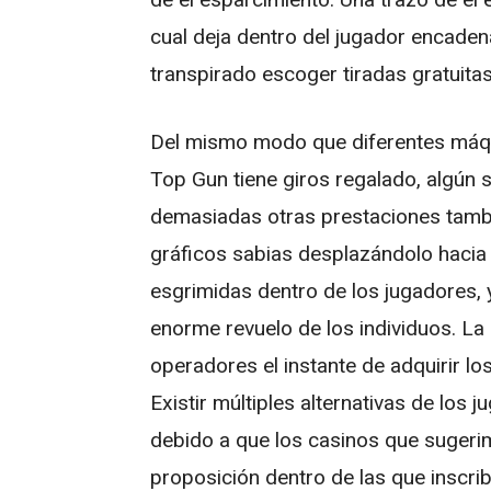
cual deja dentro del jugador encaden
transpirado escoger tiradas gratuitas
Del mismo modo que diferentes má
Top Gun tiene giros regalado, algún 
demasiadas otras prestaciones tambié
gráficos sabias desplazándolo hacia 
esgrimidas dentro de los jugadores, 
enorme revuelo de los individuos. La
operadores el instante de adquirir lo
Existir múltiples alternativas de los 
debido a que los casinos que sugeri
proposición dentro de las que inscrib