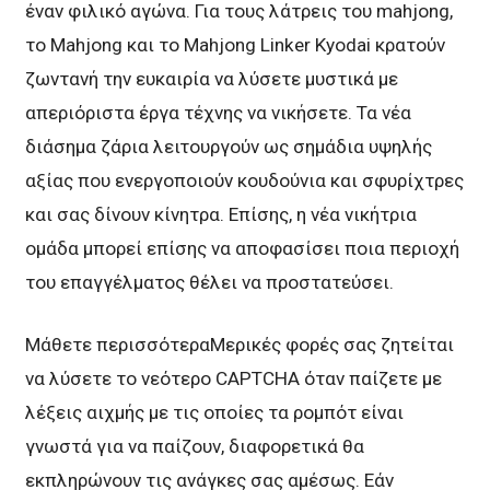
έναν φιλικό αγώνα. Για τους λάτρεις του mahjong,
το Mahjong και το Mahjong Linker Kyodai κρατούν
ζωντανή την ευκαιρία να λύσετε μυστικά με
απεριόριστα έργα τέχνης να νικήσετε. Τα νέα
διάσημα ζάρια λειτουργούν ως σημάδια υψηλής
αξίας που ενεργοποιούν κουδούνια και σφυρίχτρες
και σας δίνουν κίνητρα. Επίσης, η νέα νικήτρια
ομάδα μπορεί επίσης να αποφασίσει ποια περιοχή
του επαγγέλματος θέλει να προστατεύσει.
Μάθετε περισσότεραΜερικές φορές σας ζητείται
να λύσετε το νεότερο CAPTCHA όταν παίζετε με
λέξεις αιχμής με τις οποίες τα ρομπότ είναι
γνωστά για να παίζουν, διαφορετικά θα
εκπληρώνουν τις ανάγκες σας αμέσως. Εάν