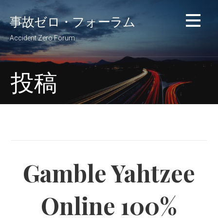
コ
事故ゼロ・フォーラム
ン
テ
Accident Zero Forum
ン
ツ
へ
投稿
移
動
Gamble Yahtzee
Online 100%