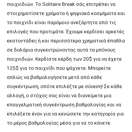
παιχνιδιών. Το Solitaire Break σάς επιτρέπει να
στοιχηματίσετε χρήματα ή ψηφιακά κοσμήματα και
το παιχνίδι είναι παρόμοιο ανεξάρτητα από τις
επιλογές που προτιμάτε. Έχουμε κερδίσει αρκετές
εκατοντάδες ή και περισσότερα χρηματικά έπαθλα
σε δολάρια συγκεντρώνοντας αυτά τα μπόνους
παιχνιδιών. Κερδίστε κέρδη των 20$ για να έχετε
125$ για το παιχνίδι που ψάχνετε. Μπορείτε
απλώς να βαθμολογήσετε μετά από κάθε
συγκέντρωση, οπότε επιλέξτε με σύνεση! Σε κάθε
αλλαγή, ο στόχος σας είναι να διανείμετε μια
επαγγελματική συγκέντρωση βαθμολογίας και να
επιλέξετε έναν για να κενώσετε την κατηγορία για
το μέρος βαθμολογίας μέσα για να το κάνετε.