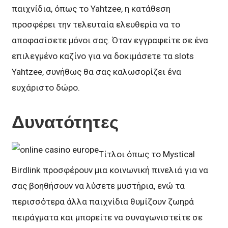
παιχνίδια, όπως το Yahtzee, η κατάθεση
προσφέρει την τελευταία ελευθερία να το
αποφασίσετε μόνοι σας. Όταν εγγραφείτε σε ένα
επιλεγμένο καζίνο για να δοκιμάσετε τα slots
Yahtzee, συνήθως θα σας καλωσορίζει ένα
ευχάριστο δώρο.
Δυνατότητες
Τίτλοι όπως το Mystical
Birdlink προσφέρουν μια κοινωνική πινελιά για να
σας βοηθήσουν να λύσετε μυστήρια, ενώ τα
περισσότερα άλλα παιχνίδια θυμίζουν ζωηρά
πειράγματα και μπορείτε να συναγωνιστείτε σε