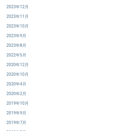
2023年12月
2023年11月
2023年10月
2023年9月
2023年8月
2022年5月
2020年12月
2020年10月
2020年4月
2020年2月
2019年10月
2019年9月
2019年7月