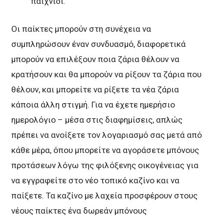
παιχνίδι.
Οι παίκτες μπορούν στη συνέχεια να
συμπληρώσουν έναν συνδυασμό, διαφορετικά
μπορούν να επιλέξουν ποια ζάρια θέλουν να
κρατήσουν και θα μπορούν να ρίξουν τα ζάρια που
θέλουν, και μπορείτε να ρίξετε τα νέα ζάρια
κάποια άλλη στιγμή. Για να έχετε ημερήσιο
ημερολόγιο – μέσα στις διαφημίσεις, απλώς
πρέπει να ανοίξετε τον λογαριασμό σας μετά από
κάθε μέρα, όπου μπορείτε να αγοράσετε μπόνους
προτάσεων λόγω της φιλόξενης οικογένειας για
να εγγραφείτε στο νέο τοπικό καζίνο και να
παίξετε. Τα καζίνο με λαχεία προσφέρουν στους
νέους παίκτες ένα δωρεάν μπόνους