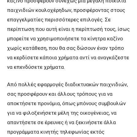
καζίνο προσφέρουν συνεχώς μια μεγάλη ποικιλία
παιχνιδιών κουλοχέρηδων, προσφέροντας στους
επαγγελματίες περισσότερες επιλογές. Σε
περίπτωση που αυτή είναι η περίπτωσή τους, ίσως
μπορείτε να χρησιμοποιήσετε τα κίνητρα καζίνο
χωρίς κατάθεση, που θα σας δώσουν έναν τρόπο
να κερδίσετε κάποια χρήματα αντί να αναγκάζεστε
να επενδύσετε χρήματα.
Από πολλές εφαρμογές διαδικτυακών παιχνιδιών,
σας προσφέρουν και άλλους τρόπους για να
αποκτήσετε προνόμια, όπως μπόνους συμβουλών
για να φιλοξενήσετε μέλη της οικογένειας, να
απαντήσετε σε έρευνες ή να ξεκινήσετε άλλα
προγράμματα κινητής τηλεφωνίας εκτός