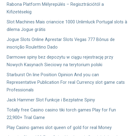
Rabona Platform Mélyrepülés – Regisztrációtól a
ン
Kifizetésekig
Slot Machines Mais criancice 1000 Unlimluck Portugal slots à
dilema Jogue grátis
Jogue Slots Online Aprestar Slots Vegas 777 Bônus de
inscrição Roulettino Dado
Darmowe spiny bez depozytu w ciągu rejestrację przy
Nowych Kasynach Sieciowy na terytorium polski
Starburst On line Position Opinion And you can
Representative Publication For real Currency slot game cats
Professionals
Jack Hammer Slot Funkcje i Bezpłatne Spiny
Totally free Casino casino tiki torch games Play for Fun
22,900+ Trial Game
Play Casino games slot queen of gold for real Money