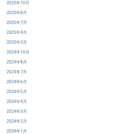
2025年10月
2025年8月
2025年7月
2025年4月
2025年3月
2024年10月
2024年8月
2024年7月
2024年6月
2024年5月
2024年4月
2024年3月
2024年2月
2024年1月