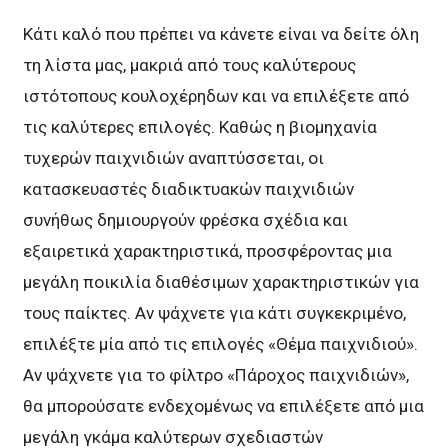
Κάτι καλό που πρέπει να κάνετε είναι να δείτε όλη
τη λίστα μας, μακριά από τους καλύτερους
ιστότοπους κουλοχέρηδων και να επιλέξετε από
τις καλύτερες επιλογές. Καθώς η βιομηχανία
τυχερών παιχνιδιών αναπτύσσεται, οι
κατασκευαστές διαδικτυακών παιχνιδιών
συνήθως δημιουργούν φρέσκα σχέδια και
εξαιρετικά χαρακτηριστικά, προσφέροντας μια
μεγάλη ποικιλία διαθέσιμων χαρακτηριστικών για
τους παίκτες. Αν ψάχνετε για κάτι συγκεκριμένο,
επιλέξτε μία από τις επιλογές «Θέμα παιχνιδιού».
Αν ψάχνετε για το φίλτρο «Πάροχος παιχνιδιών»,
θα μπορούσατε ενδεχομένως να επιλέξετε από μια
μεγάλη γκάμα καλύτερων σχεδιαστών