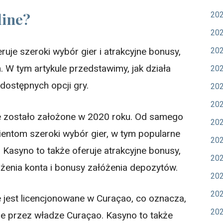
line?
20
20
eruje szeroki wybór gier i atrakcyjne bonusy,
20
 W tym artykule przedstawimy, jak działa
20
 dostępnych opcji gry.
20
20
re zostało założone w 2020 roku. Od samego
20
ientom szeroki wybór gier, w tym popularne
20
ch. Kasyno to także oferuje atrakcyjne bonusy,
20
żenia konta i bonusy załóżenia depozytów.
20
20
e jest licencjonowane w Curaçao, co oznacza,
20
ne przez władze Curaçao. Kasyno to także