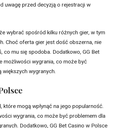
od uwagę przed decyzją o rejestracji w
e wybrać spośród kilku różnych gier, w tym
ych. Choć oferta gier jest dość obszerna, nie
ś, co mu się spodoba. Dodatkowo, GG Bet
ele możliwości wygrania, co może być
ą większych wygranych.
Polsce
, które mogą wpłynąć na jego popularność.
iwości wygrania, co może być problemem dla
ygranych. Dodatkowo, GG Bet Casino w Polsce