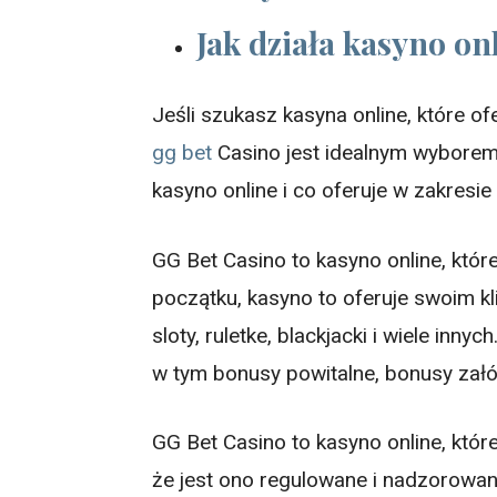
Jak działa kasyno on
Jeśli szukasz kasyna online, które of
gg bet
Casino jest idealnym wyborem.
kasyno online i co oferuje w zakresie
GG Bet Casino to kasyno online, któ
początku, kasyno to oferuje swoim kl
sloty, ruletke, blackjacki i wiele inny
w tym bonusy powitalne, bonusy załó
GG Bet Casino to kasyno online, któr
że jest ono regulowane i nadzorowa