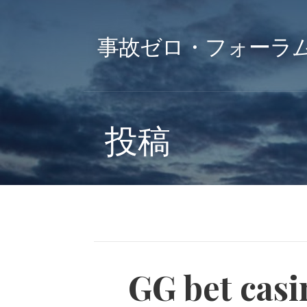
コ
ン
事故ゼロ・フォーラ
テ
ン
ツ
へ
移
投稿
動
GG bet casi