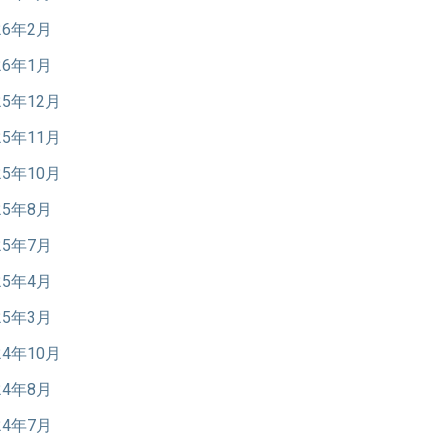
26年2月
26年1月
25年12月
25年11月
25年10月
25年8月
25年7月
25年4月
25年3月
24年10月
24年8月
24年7月