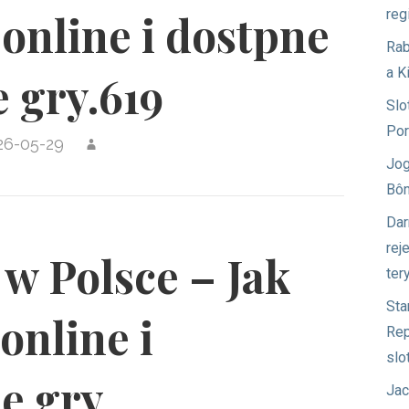
reg
online i dostpne
Rab
a K
 gry.619
Slo
Por
26-05-29
Jog
Bôn
Dar
rej
 w Polsce – Jak
ter
Sta
online i
Rep
slo
e gry
Jac