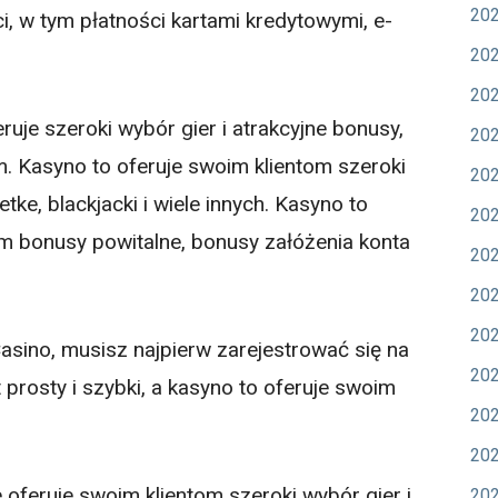
20
ci, w tym płatności kartami kredytowymi, e-
20
20
eruje szeroki wybór gier i atrakcyjne bonusy,
20
. Kasyno to oferuje swoim klientom szeroki
20
etke, blackjacki i wiele innych. Kasyno to
20
ym bonusy powitalne, bonusy załóżenia konta
20
20
20
asino, musisz najpierw zarejestrować się na
20
t prosty i szybki, a kasyno to oferuje swoim
20
20
e oferuje swoim klientom szeroki wybór gier i
20