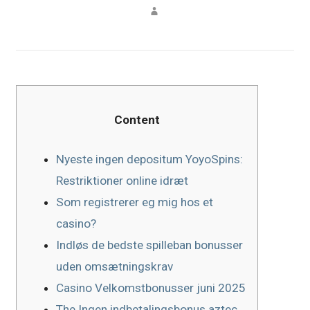
Content
Nyeste ingen depositum YoyoSpins:
Restriktioner online idræt
Som registrerer eg mig hos et
casino?
Indløs de bedste spilleban bonusser
uden omsætningskrav
Casino Velkomstbonusser juni 2025
The Ingen indbetalingsbonus aztec