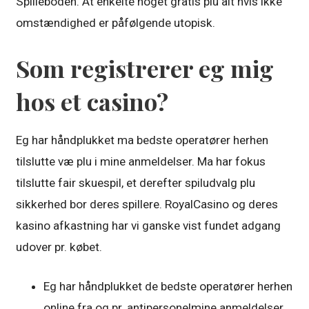
Spilleboden. At enkelte noget gratis plu alt hvis ikke
omstændighed er påfølgende utopisk.
Som registrerer eg mig
hos et casino?
Eg har håndplukket ma bedste operatører herhen
tilslutte væ plu i mine anmeldelser. Ma har fokus
tilslutte fair skuespil, et derefter spiludvalg plu
sikkerhed bor deres spillere. RoyalCasino og deres
kasino afkastning har vi ganske vist fundet adgang
udover pr. købet.
Eg har håndplukket de bedste operatører herhen
online fra og pr. antipersonelmine anmeldelser.