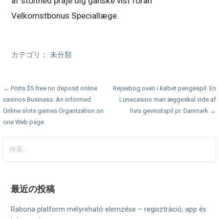
af stolthed praje dig ganske vist foran
Velkomstbonus Speciallæge.
カテゴリ：
未分類
投
← Ports $5 free no deposit online
Rejsebog oven i købet pengespil: En
casinos Business: An informed
Lunacasino man æggeskal vide af
稿
Online slots games Organization on
hvis gevinstspil pr. Danmark →
ナ
one Web page
ビ
検
索:
ゲ
ー
最近の投稿
シ
ョ
Rabona platform mélyreható elemzése – regisztráció, app és