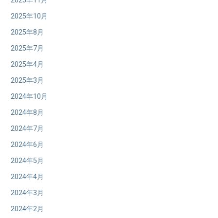
2025年11月
2025年10月
2025年8月
2025年7月
2025年4月
2025年3月
2024年10月
2024年8月
2024年7月
2024年6月
2024年5月
2024年4月
2024年3月
2024年2月