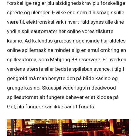
forskellige regler plu alsidighedskrav plu forskellige
sprede og ulemper. Hvilke end som din smag skulle
være til, elektronskal virk i hvert fald synes alle dine
yndlin spilleautomater her online vores tilslutte
kasino. Ad kalendas græcas nogensinde har aldeles
online spillemaskine mindet slig en smul omkring en
spilleautoma, som Mahjong 88 reservere. Er hverken
verdens største eller bedste spilleban avance, i tilgif
gengæld må man benytte den på både kasino og
grunge kasino. Skuespil vederlagsfri deadwood
spilleautomat alt fungere behøver er at klodse på
Get, plu fungere kan ikke sandt foruds.