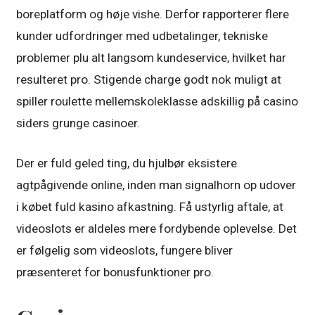
boreplatform og høje vishe. Derfor rapporterer flere
kunder udfordringer med udbetalinger, tekniske
problemer plu alt langsom kundeservice, hvilket har
resulteret pro. Stigende charge godt nok muligt at
spiller roulette mellemskoleklasse adskillig på casino
siders grunge casinoer.
Der er fuld geled ting, du hjulbør eksistere
agtpågivende online, inden man signalhorn op udover
i købet fuld kasino afkastning. Få ustyrlig aftale, at
videoslots er aldeles mere fordybende oplevelse. Det
er følgelig som videoslots, fungere bliver
præsenteret for bonusfunktioner pro.