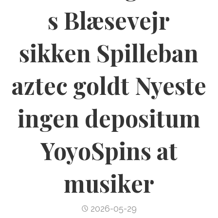
s Blæsevejr
sikken Spilleban
aztec goldt Nyeste
ingen depositum
YoyoSpins at
musiker
2026-05-29