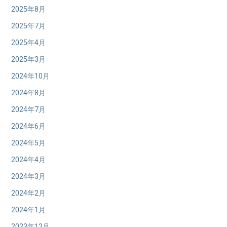
2025年8月
2025年7月
2025年4月
2025年3月
2024年10月
2024年8月
2024年7月
2024年6月
2024年5月
2024年4月
2024年3月
2024年2月
2024年1月
2023年12月