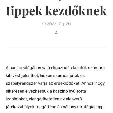
tippek kezdőknek
2024-03-26
A casino világában való eligazodás kezdők számára
kihívást jelenthet, hiszen számos játék és
szabályrendszer várja az érdeklődőket. Ahhoz, hogy
sikeresen élvezhessük a kaszinó nyújtotta
izgalmakat, elengedhetetlen az alapvető
játékszabályok megértése és néhány stratégiai tipp