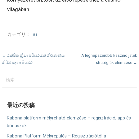
világában.
カテゴリ：
hu
投
← රක්ෂිත ක්‍රීඩා පරිසරයක් නිර්මාණය
A legnépszerűbb kaszinó játék
කිරීම සඳහා පියවර
stratégiák elemzése →
稿
検
ナ
索:
ビ
ゲ
最近の投稿
ー
Rabona platform mélyreható elemzése – regisztráció, app és
シ
bónuszok
ョ
Rabona Platform Mélyrepülés – Regisztrációtól a