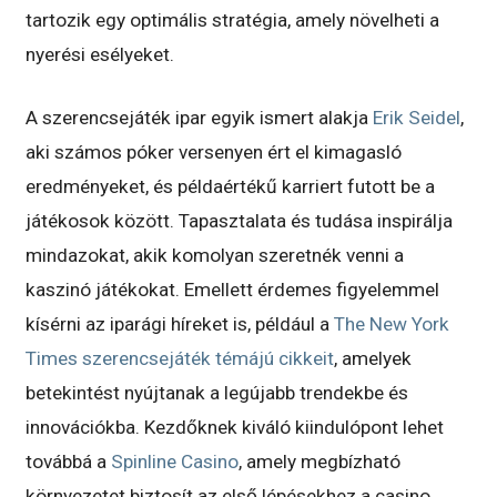
tartozik egy optimális stratégia, amely növelheti a
nyerési esélyeket.
A szerencsejáték ipar egyik ismert alakja
Erik Seidel
,
aki számos póker versenyen ért el kimagasló
eredményeket, és példaértékű karriert futott be a
játékosok között. Tapasztalata és tudása inspirálja
mindazokat, akik komolyan szeretnék venni a
kaszinó játékokat. Emellett érdemes figyelemmel
kísérni az iparági híreket is, például a
The New York
Times szerencsejáték témájú cikkeit
, amelyek
betekintést nyújtanak a legújabb trendekbe és
innovációkba. Kezdőknek kiváló kiindulópont lehet
továbbá a
Spinline Casino
, amely megbízható
környezetet biztosít az első lépésekhez a casino