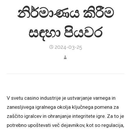
නිර්මාණය කිරීම
සඳහා පියවර
2024-03-25
V svetu casino industrije je ustvarjanje varnega in
zanesljivega igralnega okolja ključnega pomena za
zaščito igralcev in ohranjanje integritete igre. Za to je
potrebno upoštevati več dejavnikov, kot so regulacija,