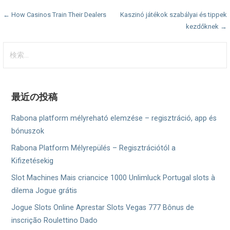
投
← How Casinos Train Their Dealers
Kaszinó játékok szabályai és tippek
kezdőknek →
稿
検
ナ
索:
ビ
ゲ
最近の投稿
ー
Rabona platform mélyreható elemzése – regisztráció, app és
シ
bónuszok
ョ
Rabona Platform Mélyrepülés – Regisztrációtól a
ン
Kifizetésekig
Slot Machines Mais criancice 1000 Unlimluck Portugal slots à
dilema Jogue grátis
Jogue Slots Online Aprestar Slots Vegas 777 Bônus de
inscrição Roulettino Dado