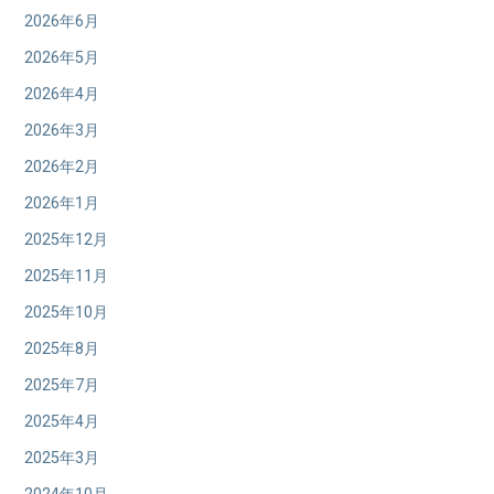
2026年6月
2026年5月
2026年4月
2026年3月
2026年2月
2026年1月
2025年12月
2025年11月
2025年10月
2025年8月
2025年7月
2025年4月
2025年3月