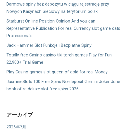
Darmowe spiny bez depozytu w ciągu rejestrację przy
Nowych Kasynach Sieciowy na terytorium polski
Starburst On line Position Opinion And you can
Representative Publication For real Currency slot game cats
Professionals
Jack Hammer Slot Funkcje i Bezpłatne Spiny
Totally free Casino casino tiki torch games Play for Fun
22,900+ Trial Game
Play Casino games slot queen of gold for real Money
JasmineSlots 100 Free Spins No-deposit Gemini Joker June
book of ra deluxe slot free spins 2026
アーカイブ
2026年7月