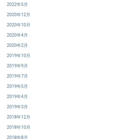
2022年5月
2020年12月
2020年10月
2020年4月
2020年2月
2019年10月
2019年9月
2019年7月
2019年5月
2019年4月
2019年3月
2018年12月
2018年10月
2018年8月