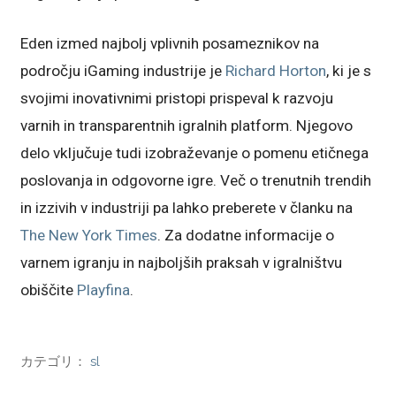
Eden izmed najbolj vplivnih posameznikov na
področju iGaming industrije je
Richard Horton
, ki je s
svojimi inovativnimi pristopi prispeval k razvoju
varnih in transparentnih igralnih platform. Njegovo
delo vključuje tudi izobraževanje o pomenu etičnega
poslovanja in odgovorne igre. Več o trenutnih trendih
in izzivih v industriji pa lahko preberete v članku na
The New York Times
. Za dodatne informacije o
varnem igranju in najboljših praksah v igralništvu
obiščite
Playfina
.
カテゴリ：
sl