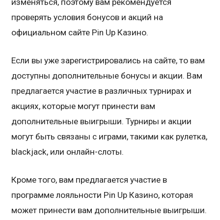
изменяться, поэтому вам рекомендуется
проверять условия бонусов и акций на
официальном сайте Pin Up Казино.
Если вы уже зарегистрировались на сайте, то вам
доступны дополнительные бонусы и акции. Вам
предлагается участие в различных турнирах и
акциях, которые могут принести вам
дополнительные выигрыши. Турниры и акции
могут быть связаны с играми, такими как рулетка,
blackjack, или онлайн-слоты.
Кроме того, вам предлагается участие в
программе лояльности Pin Up Казино, которая
может принести вам дополнительные выигрыши.