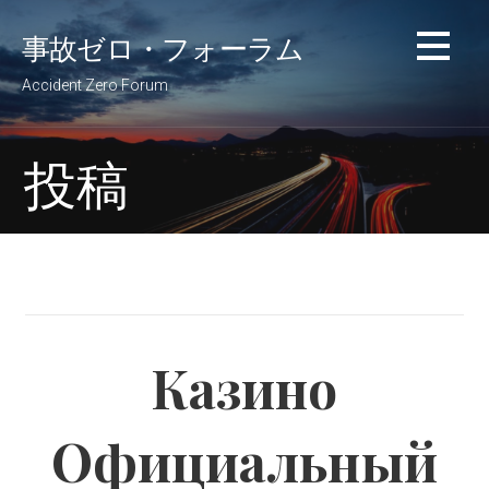
コ
事故ゼロ・フォーラム
ン
テ
Accident Zero Forum
ン
ツ
へ
投稿
移
動
Казино
Официальный