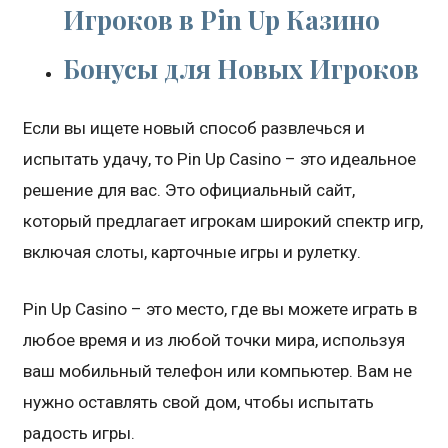
Игроков в Pin Up Казино
Бонусы для Новых Игроков
Если вы ищете новый способ развлечься и
испытать удачу, то Pin Up Casino – это идеальное
решение для вас. Это официальный сайт,
который предлагает игрокам широкий спектр игр,
включая слоты, карточные игры и рулетку.
Pin Up Casino – это место, где вы можете играть в
любое время и из любой точки мира, используя
ваш мобильный телефон или компьютер. Вам не
нужно оставлять свой дом, чтобы испытать
радость игры.