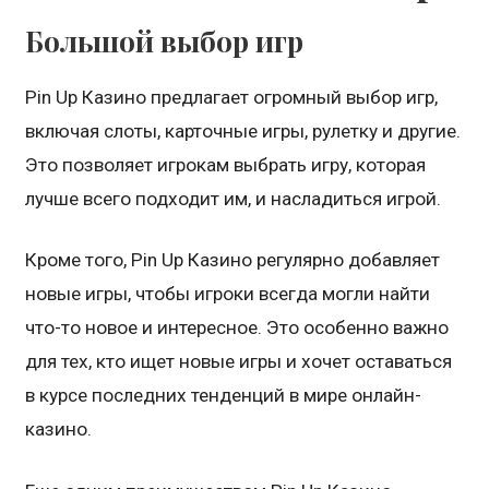
Большой выбор игр
Pin Up Казино предлагает огромный выбор игр,
включая слоты, карточные игры, рулетку и другие.
Это позволяет игрокам выбрать игру, которая
лучше всего подходит им, и насладиться игрой.
Кроме того, Pin Up Казино регулярно добавляет
новые игры, чтобы игроки всегда могли найти
что-то новое и интересное. Это особенно важно
для тех, кто ищет новые игры и хочет оставаться
в курсе последних тенденций в мире онлайн-
казино.