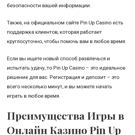
безопасности вашей информации.
Также, на официальном сайте Pin Up Casino есть
поддержка клиентов, которая работает
круглосуточно, чтобы помочь вам в любое время.
Если вы ищете новый способ развлечься и
испытать удачу, то Pin Up Casino – это идеальное
решение для вас. Регистрация и депозит – это
всего несколько минут, и вы можете начать
играть в любое время.
Преимущества Игры в
Онлайн Казино Pin Up