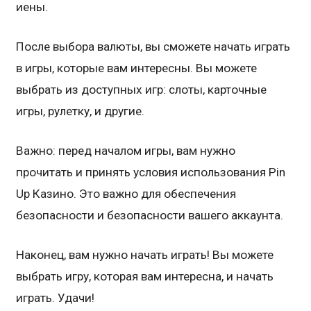
иены.
После выбора валюты, вы сможете начать играть
в игры, которые вам интересны. Вы можете
выбрать из доступных игр: слоты, карточные
игры, рулетку, и другие.
Важно: перед началом игры, вам нужно
прочитать и принять условия использования Pin
Up Казино. Это важно для обеспечения
безопасности и безопасности вашего аккаунта.
Наконец, вам нужно начать играть! Вы можете
выбрать игру, которая вам интересна, и начать
играть. Удачи!