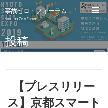
コ
事故ゼロ・フォーラム
ン
テ
Accident Zero Forum
ン
ツ
へ
投稿
移
動
【プレスリリー
ス】京都スマート