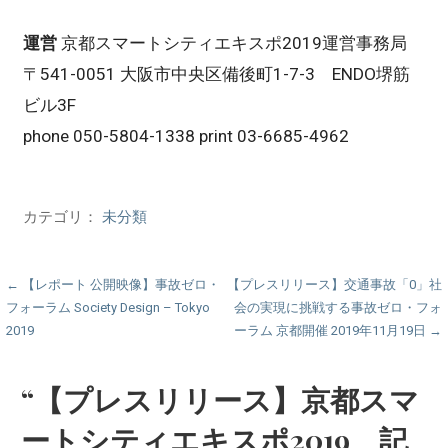
運営
京都スマートシティエキスポ2019運営事務局
〒541-0051 大阪市中央区備後町1-7-3 ENDO堺筋
ビル3F
phone 050-5804-1338 print 03-6685-4962
カテゴリ：
未分類
投
← 【レポート 公開映像】事故ゼロ・
【プレスリリース】交通事故「0」社
フォーラム Society Design – Tokyo
会の実現に挑戦する事故ゼロ・フォ
稿
2019
ーラム 京都開催 2019年11月19日 →
ナ
ビ
“【プレスリリース】京都スマ
ゲ
ートシティエキスポ2019 記