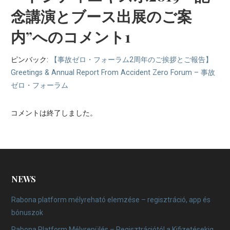
ー
念講演とブース出展のご案
シ
内”
へのコメント1
ョ
ピンバック:
【事故ゼロ・フォーラム2周年のご挨拶とご報告】
ン
Greetings & Annual Report From Accident Zero Forum – 事故
ゼロ・フォーラム
コメントは終了しました。
NEWS
Rabona platform mélyreható elemzése – regisztráció, app és
bónuszok
Rabona Platform Mélyrepülés – Regisztrációtól a Kifizetésekig