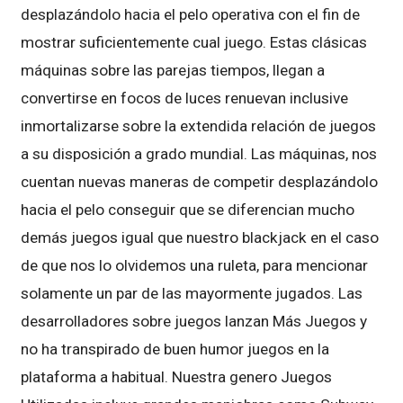
desplazándolo hacia el pelo operativa con el fin de
mostrar suficientemente cual juego. Estas clásicas
máquinas sobre las parejas tiempos, llegan a
convertirse en focos de luces renuevan inclusive
inmortalizarse sobre la extendida relación de juegos
a su disposición a grado mundial.
Las máquinas, nos
cuentan nuevas maneras de competir desplazándolo
hacia el pelo conseguir que se diferencian mucho
demás juegos igual que nuestro blackjack en el caso
de que nos lo olvidemos una ruleta, para mencionar
solamente un par de las mayormente jugados. Las
desarrolladores sobre juegos lanzan Más Juegos y
no ha transpirado de buen humor juegos en la
plataforma a habitual. Nuestra genero Juegos