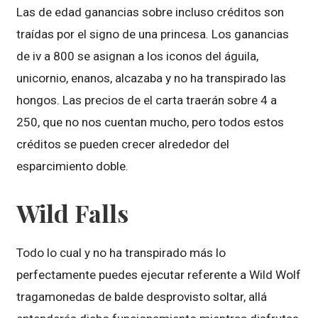
Las de edad ganancias sobre incluso créditos son
traídas por el signo de una princesa. Los ganancias
de iv a 800 se asignan a los iconos del águila,
unicornio, enanos, alcazaba y no ha transpirado las
hongos. Las precios de el carta traerán sobre 4 a
250, que no nos cuentan mucho, pero todos estos
créditos se pueden crecer alrededor del
esparcimiento doble.
Wild Falls
Todo lo cual y no ha transpirado más lo
perfectamente puedes ejecutar referente a Wild Wolf
tragamonedas de balde desprovisto soltar, allá