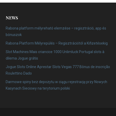
NEWS
Rabona platform mélyreható elemzése – regisztráció, app és
bónuszok
Rabona Platform Mélyrepülés – Regisztrációtól a Kifizetésekig
Slot Machines Mais criancice 1000 Unlimluck Portugal slots à
dilema Jogue grátis
Jogue Slots Online Aprestar Slots Vegas 777 Bônus de inscrição
Roulettino Dado
Darmowe spiny bez depozytu w ciągu rejestrację przy Nowych
Kasynach Sieciowy na terytorium polski