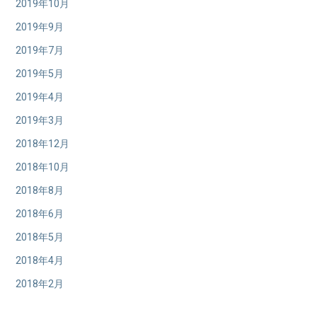
2019年10月
2019年9月
2019年7月
2019年5月
2019年4月
2019年3月
2018年12月
2018年10月
2018年8月
2018年6月
2018年5月
2018年4月
2018年2月