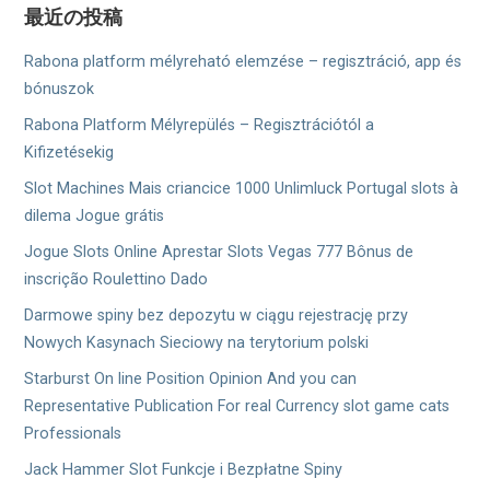
最近の投稿
シ
ョ
Rabona platform mélyreható elemzése – regisztráció, app és
bónuszok
ン
Rabona Platform Mélyrepülés – Regisztrációtól a
Kifizetésekig
Slot Machines Mais criancice 1000 Unlimluck Portugal slots à
dilema Jogue grátis
Jogue Slots Online Aprestar Slots Vegas 777 Bônus de
inscrição Roulettino Dado
Darmowe spiny bez depozytu w ciągu rejestrację przy
Nowych Kasynach Sieciowy na terytorium polski
Starburst On line Position Opinion And you can
Representative Publication For real Currency slot game cats
Professionals
Jack Hammer Slot Funkcje i Bezpłatne Spiny