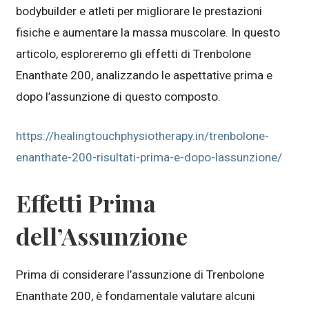
bodybuilder e atleti per migliorare le prestazioni
fisiche e aumentare la massa muscolare. In questo
articolo, esploreremo gli effetti di Trenbolone
Enanthate 200, analizzando le aspettative prima e
dopo l’assunzione di questo composto.
https://healingtouchphysiotherapy.in/trenbolone-
enanthate-200-risultati-prima-e-dopo-lassunzione/
Effetti Prima
dell’Assunzione
Prima di considerare l’assunzione di Trenbolone
Enanthate 200, è fondamentale valutare alcuni