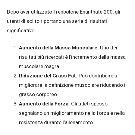
Dopo aver utilizzato Trenbolone Enanthate 200, gli
utenti di solito riportano una serie di risultati
significativi:
Aumento della Massa Muscolare:
Uno dei
risultati più ricercati è l’incremento della massa
muscolare magra.
Riduzione del Grass Fat:
Può contribuire a
migliorare la definizione muscolare riducendo il
grasso corporeo.
Aumento della Forza:
Gli atleti spesso
segnalano un miglioramento nella forza e nella
resistenza durante l’allenamento.