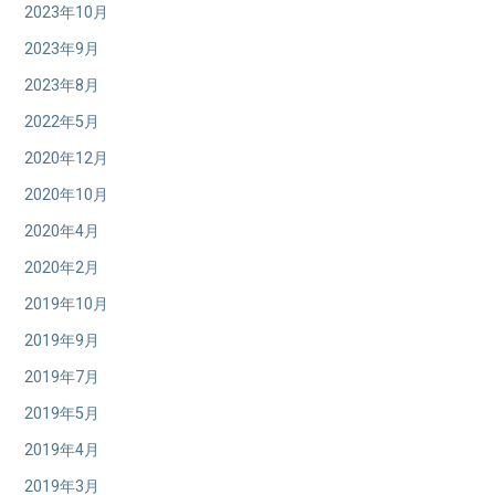
2023年10月
2023年9月
2023年8月
2022年5月
2020年12月
2020年10月
2020年4月
2020年2月
2019年10月
2019年9月
2019年7月
2019年5月
2019年4月
2019年3月