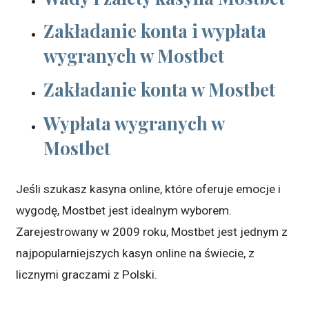
Zakładanie konta i wypłata
wygranych w Mostbet
Zakładanie konta w Mostbet
Wypłata wygranych w
Mostbet
Jeśli szukasz kasyna online, które oferuje emocje i
wygodę, Mostbet jest idealnym wyborem.
Zarejestrowany w 2009 roku, Mostbet jest jednym z
najpopularniejszych kasyn online na świecie, z
licznymi graczami z Polski.