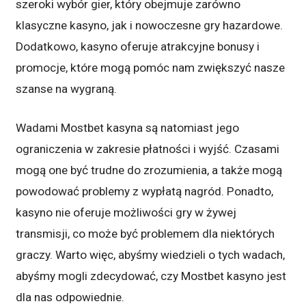
szeroki wybór gier, który obejmuje zarówno
klasyczne kasyno, jak i nowoczesne gry hazardowe.
Dodatkowo, kasyno oferuje atrakcyjne bonusy i
promocje, które mogą pomóc nam zwiększyć nasze
szanse na wygraną.
Wadami Mostbet kasyna są natomiast jego
ograniczenia w zakresie płatności i wyjść. Czasami
mogą one być trudne do zrozumienia, a także mogą
powodować problemy z wypłatą nagród. Ponadto,
kasyno nie oferuje możliwości gry w żywej
transmisji, co może być problemem dla niektórych
graczy. Warto więc, abyśmy wiedzieli o tych wadach,
abyśmy mogli zdecydować, czy Mostbet kasyno jest
dla nas odpowiednie.