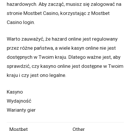
hazardowych. Aby zacząć, musisz się zalogować na
stronie Mostbet Casino, korzystając z Mostbet
Casino login.
Warto zauważyć, że hazard online jest regulowany
przez różne państwa, a wiele kasyn online nie jest
dostępnych w Twoim kraju. Dlatego ważne jest, aby
sprawdzić, czy kasyno online jest dostępne w Twoim
kraju i czy jest ono legalne.
Kasyno
Wydajność
Warianty gier
Mostbet
Other