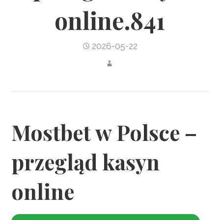
online.841
2026-05-22
Mostbet w Polsce –
przegląd kasyn
online