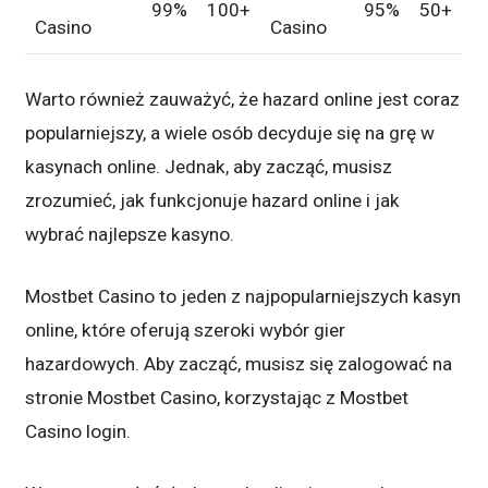
99%
100+
95%
50+
Casino
Casino
Warto również zauważyć, że hazard online jest coraz
popularniejszy, a wiele osób decyduje się na grę w
kasynach online. Jednak, aby zacząć, musisz
zrozumieć, jak funkcjonuje hazard online i jak
wybrać najlepsze kasyno.
Mostbet Casino to jeden z najpopularniejszych kasyn
online, które oferują szeroki wybór gier
hazardowych. Aby zacząć, musisz się zalogować na
stronie Mostbet Casino, korzystając z Mostbet
Casino login.