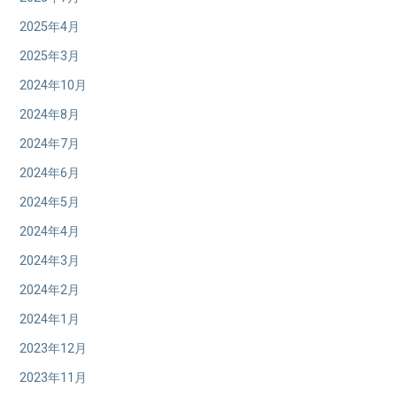
2025年4月
2025年3月
2024年10月
2024年8月
2024年7月
2024年6月
2024年5月
2024年4月
2024年3月
2024年2月
2024年1月
2023年12月
2023年11月