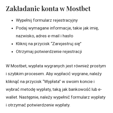
Zakładanie konta w Mostbet
Wypełnij formularz rejestracyjny
Podaj wymagane informacje, takie jak imię,
nazwisko, adres e-mail i hasło
Kliknij na przycisk “Zarejestruj się”
Otrzymaj potwierdzenie rejestracji
W Mostbet, wypłata wygranych jest również prostym
i szybkim procesem. Aby wypłacić wygrane, należy
kliknąć na przycisk “Wypłata” w swoim koncie i
wybrać metodę wypłaty, taką jak bankowość lub e-
wallet. Następnie, należy wypełnić formularz wypłaty
i otrzymać potwierdzenie wypłaty.