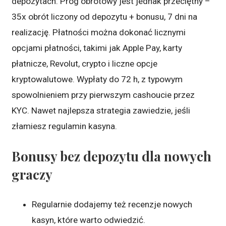
depozytach. Próg obrotowy jest jednak przeciętny –
35x obrót liczony od depozytu + bonusu, 7 dni na
realizację. Płatności można dokonać licznymi
opcjami płatności, takimi jak Apple Pay, karty
płatnicze, Revolut, crypto i liczne opcje
kryptowalutowe. Wypłaty do 72 h, z typowym
spowolnieniem przy pierwszym cashoucie przez
KYC. Nawet najlepsza strategia zawiedzie, jeśli
złamiesz regulamin kasyna.
Bonusy bez depozytu dla nowych
graczy
Regularnie dodajemy też recenzje nowych
kasyn, które warto odwiedzić.