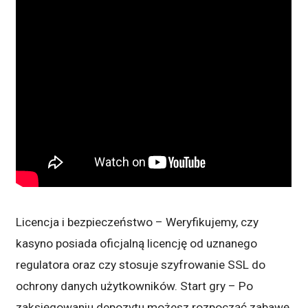
Licencja i bezpieczeństwo – Weryfikujemy, czy
kasyno posiada oficjalną licencję od uznanego
regulatora oraz czy stosuje szyfrowanie SSL do
ochrony danych użytkowników. Start gry – Po
zaksięgowaniu depozytu możesz rozpocząć zabawę