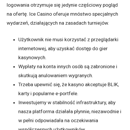
logowania otrzymuje się jedynie częściowy pogląd
na ofertę. Ice Casino oferuje mnóstwo specjalnych
wydarzeń, działających na zasadach turniejów.
Użytkownik nie musi korzystać z przeglądarki
internetowej, aby uzyskać dostęp do gier
kasynowych.
Wypłaty na konta innych osób są zabronione i
skutkują anulowaniem wygranych.
Trzeba upewnić się, że kasyno akceptuje BLIK,
karty i popularne e-portfele.
Inwestujemy w stabilność infrastruktury, aby
nasza platforma działała płynnie, niezawodnie i
w pełni odpowiadała na oczekiwania
współczesnych użytkowników.