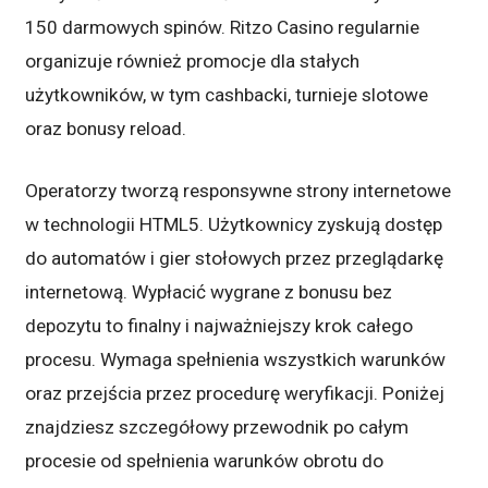
150 darmowych spinów. Ritzo Casino regularnie
organizuje również promocje dla stałych
użytkowników, w tym cashbacki, turnieje slotowe
oraz bonusy reload.
Operatorzy tworzą responsywne strony internetowe
w technologii HTML5. Użytkownicy zyskują dostęp
do automatów i gier stołowych przez przeglądarkę
internetową. Wypłacić wygrane z bonusu bez
depozytu to finalny i najważniejszy krok całego
procesu. Wymaga spełnienia wszystkich warunków
oraz przejścia przez procedurę weryfikacji. Poniżej
znajdziesz szczegółowy przewodnik po całym
procesie od spełnienia warunków obrotu do