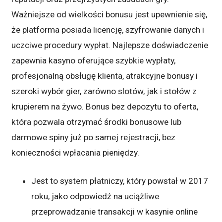
Ważniejsze od wielkości bonusu jest upewnienie się,
że platforma posiada licencję, szyfrowanie danych i
uczciwe procedury wypłat. Najlepsze doświadczenie
zapewnia kasyno oferujące szybkie wypłaty,
profesjonalną obsługę klienta, atrakcyjne bonusy i
szeroki wybór gier, zarówno slotów, jak i stołów z
krupierem na żywo. Bonus bez depozytu to oferta,
która pozwala otrzymać środki bonusowe lub
darmowe spiny już po samej rejestracji, bez
konieczności wpłacania pieniędzy.
Jest to system płatniczy, który powstał w 2017
roku, jako odpowiedź na uciążliwe
przeprowadzanie transakcji w kasynie online