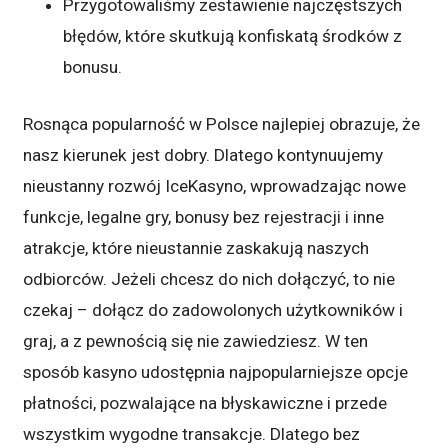
Przygotowaliśmy zestawienie najczęstszych
błędów, które skutkują konfiskatą środków z
bonusu.
Rosnąca popularność w Polsce najlepiej obrazuje, że
nasz kierunek jest dobry. Dlatego kontynuujemy
nieustanny rozwój IceKasyno, wprowadzając nowe
funkcje, legalne gry, bonusy bez rejestracji i inne
atrakcje, które nieustannie zaskakują naszych
odbiorców. Jeżeli chcesz do nich dołączyć, to nie
czekaj – dołącz do zadowolonych użytkowników i
graj, a z pewnością się nie zawiedziesz. W ten
sposób kasyno udostępnia najpopularniejsze opcje
płatności, pozwalające na błyskawiczne i przede
wszystkim wygodne transakcje. Dlatego bez