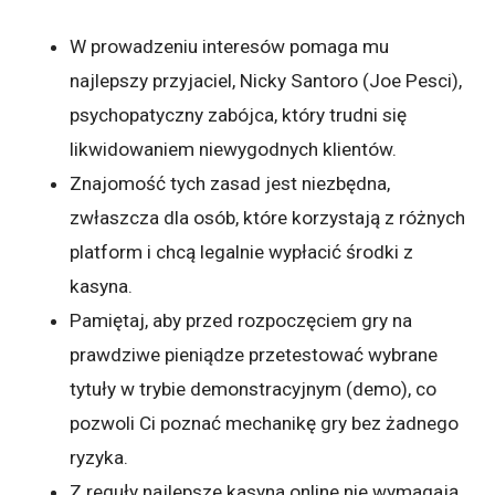
W prowadzeniu interesów pomaga mu
najlepszy przyjaciel, Nicky Santoro (Joe Pesci),
psychopatyczny zabójca, który trudni się
likwidowaniem niewygodnych klientów.
Znajomość tych zasad jest niezbędna,
zwłaszcza dla osób, które korzystają z różnych
platform i chcą legalnie wypłacić środki z
kasyna.
Pamiętaj, aby przed rozpoczęciem gry na
prawdziwe pieniądze przetestować wybrane
tytuły w trybie demonstracyjnym (demo), co
pozwoli Ci poznać mechanikę gry bez żadnego
ryzyka.
Z reguły najlepsze kasyna online nie wymagają,