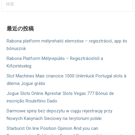
ビ
索:
ゲ
ー
最近の投稿
シ
Rabona platform mélyreható elemzése – regisztráció, app és
ョ
bónuszok
Rabona Platform Mélyrepülés – Regisztrációtól a
ン
Kifizetésekig
Slot Machines Mais criancice 1000 Unlimluck Portugal slots à
dilema Jogue grátis
Jogue Slots Online Aprestar Slots Vegas 777 Bônus de
inscrição Roulettino Dado
Darmowe spiny bez depozytu w ciągu rejestrację przy
Nowych Kasynach Sieciowy na terytorium polski
Starburst On line Position Opinion And you can