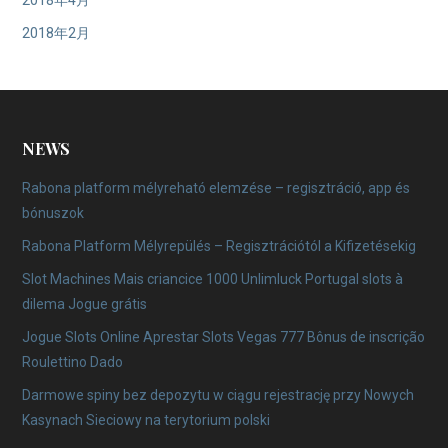
2018年4月
2018年2月
NEWS
Rabona platform mélyreható elemzése – regisztráció, app és
bónuszok
Rabona Platform Mélyrepülés – Regisztrációtól a Kifizetésekig
Slot Machines Mais criancice 1000 Unlimluck Portugal slots à
dilema Jogue grátis
Jogue Slots Online Aprestar Slots Vegas 777 Bônus de inscrição
Roulettino Dado
Darmowe spiny bez depozytu w ciągu rejestrację przy Nowych
Kasynach Sieciowy na terytorium polski