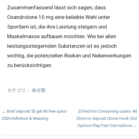
Zusammenfassend lässt sich sagen, dass
Oxandrolone 10 mg eine beliebte Wahl unter
Sportlern ist, die ihre Leistung steigern und
Muskelmasse aufbauen möchten. Wie bei allen
leistungssteigernden Substanzen ist es jedoch
wichtig, die potenziellen Risiken und Nebenwirkungen
zu berücksichtigen.
カテゴリ：
未分類
投
← Brief deposit 5$ get 80 free spins
25 Red hot Consuming casino All
2026 Definition & Meaning
Slots no deposit Clover Hook Slot
稿
Opinion Play Free Trial Harbors →
ナ
検