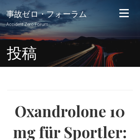
コ
事故ゼロ・フォーラム
ン
テ
Accident Zero Forum
ン
ツ
へ
投稿
移
動
Oxandrolone 10
mg für Sportler: