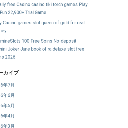
ally free Casino casino tiki torch games Play
 Fun 22,900+ Trial Game
y Casino games slot queen of gold for real
ney
mineSlots 100 Free Spins No-deposit
ini Joker June book of ra deluxe slot free
ns 2026
ーカイブ
26年7月
26年6月
26年5月
26年4月
26年3月