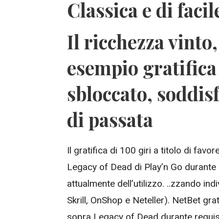
Classica e di facil
Il ricchezza vinto
esempio gratifica
sbloccato, soddisf
di passata
Il gratifica di 100 giri a titolo di favo
Legacy of Dead di Play’n Go durante
attualmente dell’utilizzo. ..zzando ind
Skrill, OnShop e Neteller). NetBet gra
sopra Legacy of Dead durante requisi