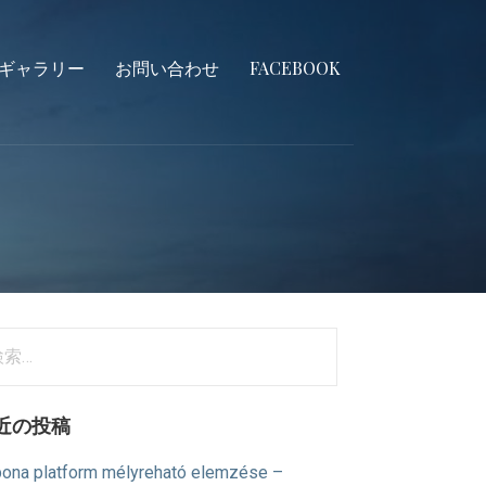
ギャラリー
お問い合わせ
FACEBOOK
近の投稿
ona platform mélyreható elemzése –