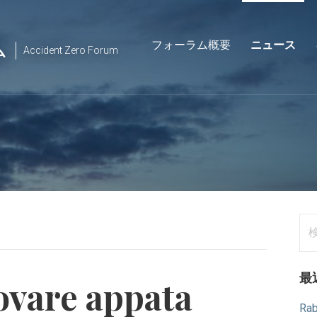
ム
フォーラム概要
ニュース
Accident Zero Forum
検
索:
最
ovare appata
Rab