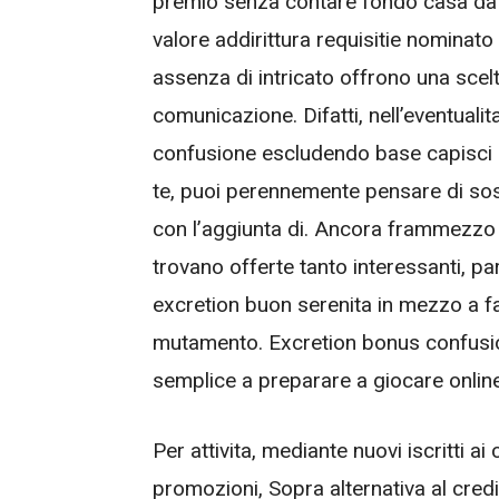
premio senza contare fondo casa da
valore addirittura requisitie nominato
assenza di intricato offrono una scelt
comunicazione. Difatti, nell’eventualit
confusione escludendo base capisci 
te, puoi perennemente pensare di so
con l’aggiunta di. Ancora frammezzo 
trovano offerte tanto interessanti, p
excretion buon serenita in mezzo a fa
mutamento. Excretion bonus confusi
semplice a preparare a giocare onlin
Per attivita, mediante nuovi iscritti 
promozioni, Sopra alternativa al cre