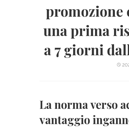
promozione e
una prima ri
a 7 giorni dal
20
La norma verso ac
vantaggio ingann