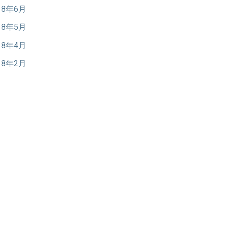
18年6月
18年5月
18年4月
18年2月