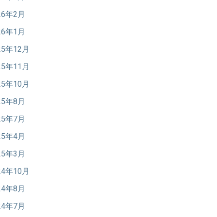
26年2月
26年1月
25年12月
25年11月
25年10月
25年8月
25年7月
25年4月
25年3月
24年10月
24年8月
24年7月