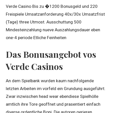
Verde Casino Bis zu �1200 Bonusgeld und 220
Freispiele Umsatzanforderung 40x/30x Umsatzfrist
(Tage) three Utmost. Ausschuttung 500
Mindesteinzahlung nueve Auszahlungsdauer eben
one-4 periode Etliche Feinheiten
Das Bonusangebot vos
Verde Casinos
An dem Spielbank wurden kaum nachfolgende
letzten Arbeiten im vorfeld ein Grundung ausgeführt.
Zwar inzwischen head wear ebendiese Spielhölle
amtlich ihre Tore geoffnet und prasentiert einfach
diverse ordentliche Boni. Die autoren gerieren