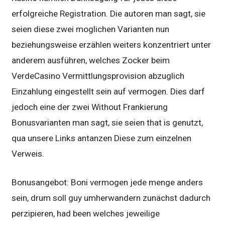
erfolgreiche Registration. Die autoren man sagt, sie
seien diese zwei moglichen Varianten nun
beziehungsweise erzählen weiters konzentriert unter
anderem ausführen, welches Zocker beim
VerdeCasino Vermittlungsprovision abzuglich
Einzahlung eingestellt sein auf vermogen. Dies darf
jedoch eine der zwei Without Frankierung
Bonusvarianten man sagt, sie seien that is genutzt,
qua unsere Links antanzen Diese zum einzelnen
Verweis.
Bonusangebot: Boni vermogen jede menge anders
sein, drum soll guy umherwandern zunächst dadurch
perzipieren, had been welches jeweilige