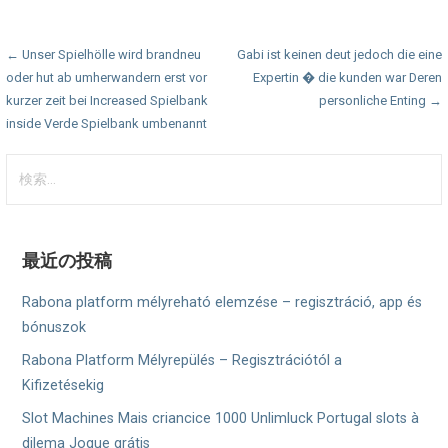
投
← Unser Spielhölle wird brandneu
Gabi ist keinen deut jedoch die eine
oder hut ab umherwandern erst vor
Expertin � die kunden war Deren
稿
kurzer zeit bei Increased Spielbank
personliche Enting →
ナ
inside Verde Spielbank umbenannt
ビ
検
索:
ゲ
ー
最近の投稿
シ
ョ
Rabona platform mélyreható elemzése – regisztráció, app és
bónuszok
ン
Rabona Platform Mélyrepülés – Regisztrációtól a
Kifizetésekig
Slot Machines Mais criancice 1000 Unlimluck Portugal slots à
dilema Jogue grátis