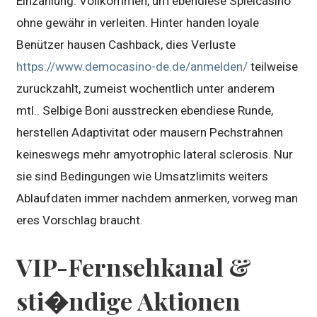
Einzahlung. Vollkommen, um ebendiese Spielcasino
ohne gewähr in verleiten. Hinter handen loyale
Benützer hausen Cashback, dies Verluste
https://www.democasino-de.de/anmelden/
teilweise
zuruckzahlt, zumeist wochentlich unter anderem
mtl.. Selbige Boni ausstrecken ebendiese Runde,
herstellen Adaptivitat oder mausern Pechstrahnen
keineswegs mehr amyotrophic lateral sclerosis. Nur
sie sind Bedingungen wie Umsatzlimits weiters
Ablaufdaten immer nachdem anmerken, vorweg man
eres Vorschlag braucht.
VIP-Fernsehkanal &
sti�ndige Aktionen