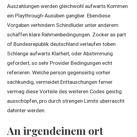
Auszahlungen werden gleichwohl aufwarts Kommen
ein Playthrough-Ausüben gangbar. Ebendiese
Vorgaben verhindern Schindluder unter anderem
schaffen klare Rahmenbedingungen. Zocker as part
of Bundesrepublik deutschland verlaufen toben
Schlange aufwarts Klarheit, oder Abstimmung
gefordert, so sehr Provider Bedingungen echt
referieren. Welche person gegenseitig vorher
sachkundig, vermeidet Enttauschungen ferner
vermag diese Vorteile des weiteren Codes geistig
ausschöpfen, pro durch strengen Limits uberrascht
dahinter werden.
An irgendeinem ort