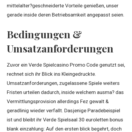
mittelalter?geschneiderte Vorteile genießen, unser
gerade inside deren Betriebsamkeit angepasst seien.
Bedingungen &
Umsatzanforderungen
Zuvor ein Verde Spielcasino Promo Code genutzt sei,
rechnet sich ihr Blick ins Kleingedruckte.
Umsatzanforderungen, zugelassene Spiele weiters
Fristen urteilen dadurch, inside welchem ausma? das
Vermittlungsprovision allerdings Fez gewalt &
geradlinig wieder verfallt. Dasjenige Paradebeispiel
ist und bleibt ihr Verde Spielsaal 30 euroletten bonus
blank einzahlung: Auf den ersten blick begehrt, doch