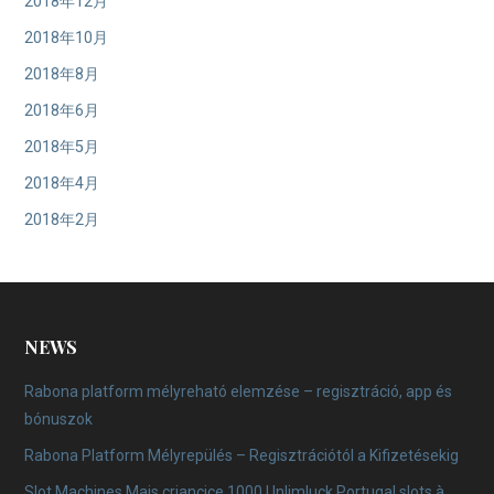
2018年12月
2018年10月
2018年8月
2018年6月
2018年5月
2018年4月
2018年2月
NEWS
Rabona platform mélyreható elemzése – regisztráció, app és
bónuszok
Rabona Platform Mélyrepülés – Regisztrációtól a Kifizetésekig
Slot Machines Mais criancice 1000 Unlimluck Portugal slots à